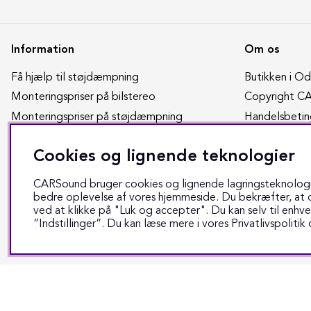
Information
Om os
Få hjælp til støjdæmpning
Butikken i O
Monteringspriser på bilstereo
Copyright C
Monteringspriser på støjdæmpning
Handelsbetin
Sådan får du bedre lyd i bilen
Job hos CAR
Cookies og lignende teknologier
Søg på din bil
Om CARSou
Tak for din henvendelse
Privatlivspolit
CARSound bruger cookies og lignende lagringsteknologier
Vil du selv støjdæmpe din bil
Værkstedets 
bedre oplevelse af vores hjemmeside. Du bekræfter, at d
ved at klikke på "Luk og accepter". Du kan selv til enhve
”Indstillinger”. Du kan læse mere i vores
Privatlivspolitik
o