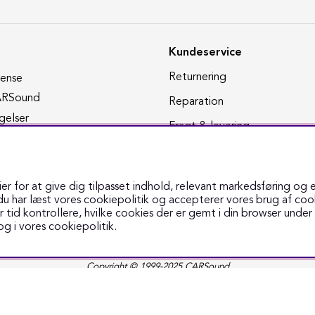
Kundeservice
Returnering
dense
ARSound
Reparation
gelser
Fragt & levering
Sound
Track & trace
nd
Kontakt os
ik
 for at give dig tilpasset indhold, relevant markedsføring og 
åbningstider
u har læst vores cookiepolitik og accepterer vores brug af coo
r tid kontrollere, hvilke cookies der er gemt i din browser under
g i vores
cookiepolitik
.
Copyright © 1999-2025 CARSound
Middelfartvej 3 - 5000 Odense C - Tlf. 70 70 70 47