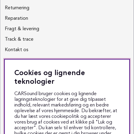
Returnering
Reparation
Fragt & levering
Track & trace
Kontakt os
Sociale medier
Cookies og lignende
Facebook
teknologier
Instagram
CARSound bruger cookies og lignende
lagringsteknologier for at give dig tilpasset
Youtube
indhold, relevant markedsføring og en bedre
oplevelse af vores hjemmeside. Du bekræfter, at
TikTok
du har læst vores cookiepolitik og accepterer
vores brug af cookies ved at klikke på "Luk og
accepter". Du kan selv til enhver tid kontrollere,
hvilke cookies der er gemt i din browser under