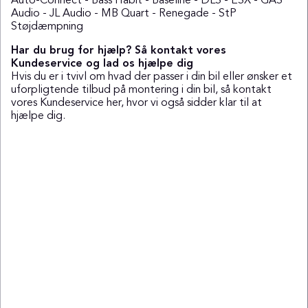
Auto-Connect
-
Bass Habit
-
Baseline
-
DLS
-
ESX
-
GAS
Audio
-
JL Audio
-
MB Quart
-
Renegade
-
StP
Støjdæmpning
Har du brug for hjælp? Så kontakt vores
Kundeservice og lad os hjælpe dig
Hvis du er i tvivl om hvad der passer i din bil eller ønsker et
uforpligtende tilbud på montering i din bil, så kontakt
vores Kundeservice
her
, hvor vi også sidder klar til at
hjælpe dig.