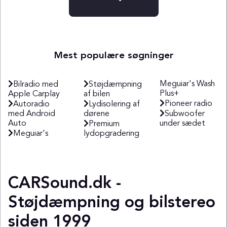
Mest populære søgninger
Meguiar's Wash
Bilradio med
Støjdæmpning
Plus+
Apple Carplay
af bilen
Pioneer radio
Autoradio
Lydisolering af
med Android
dørene
Subwoofer
Auto
under sædet
Premium
Meguiar's
lydopgradering
CARSound.dk -
Støjdæmpning og bilstereo
siden 1999