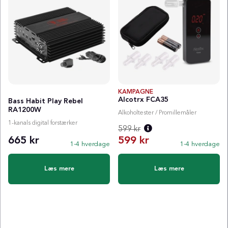
KAMPAGNE
Alcotrx FCA35
Bass Habit Play Rebel
RA1200W
Alkoholtester / Promillemåler
1-kanals digital forstærker
599 kr
665 kr
599 kr
1-4 hverdage
1-4 hverdage
Normalpris:
Læs mere
Læs mere