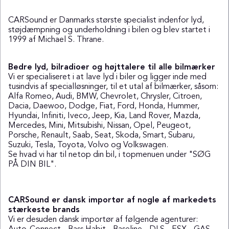
CARSound er Danmarks største specialist indenfor lyd,
støjdæmpning og underholdning i bilen og blev startet i
1999 af Michael S. Thrane.
Bedre lyd, bilradioer og højttalere til alle bilmærker
Vi er specialiseret i at lave lyd i biler og ligger inde med
tusindvis af specialløsninger, til et utal af bilmærker, såsom:
Alfa Romeo
,
Audi
,
BMW
,
Chevrolet
,
Chrysler
,
Citroen
,
Dacia
,
Daewoo
,
Dodge
,
Fiat
,
Ford
,
Honda
,
Hummer
,
Hyundai
,
Infiniti
,
Iveco
,
Jeep
,
Kia
,
Land Rover
,
Mazda
,
Mercedes
,
Mini
,
Mitsubishi
,
Nissan
,
Opel
,
Peugeot
,
Porsche
,
Renault
,
Saab
,
Seat
,
Skoda
,
Smart
,
Subaru
,
Suzuki
,
Tesla
,
Toyota
,
Volvo
og
Volkswagen
.
Se hvad vi har til netop din bil, i topmenuen under "
SØG
PÅ DIN BIL
".
CARSound er dansk importør af nogle af markedets
stærkeste brands
Vi er desuden dansk importør af følgende agenturer: