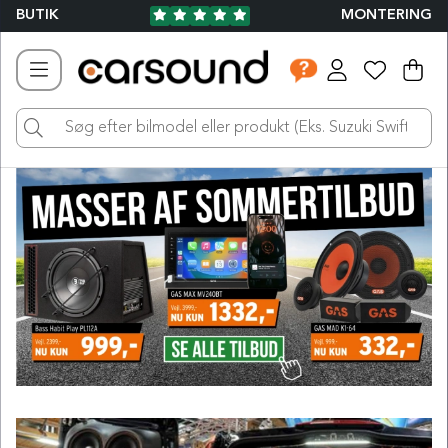
BUTIK
MONTERING
Ind
Ant
.