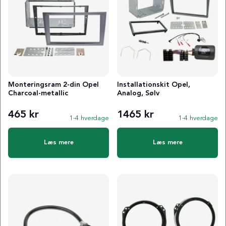
Monteringsram 2-din Opel
Installationskit Opel,
Charcoal-metallic
Analog, Sølv
465 kr
1465 kr
1-4 hverdage
1-4 hverdage
Læs mere
Læs mere