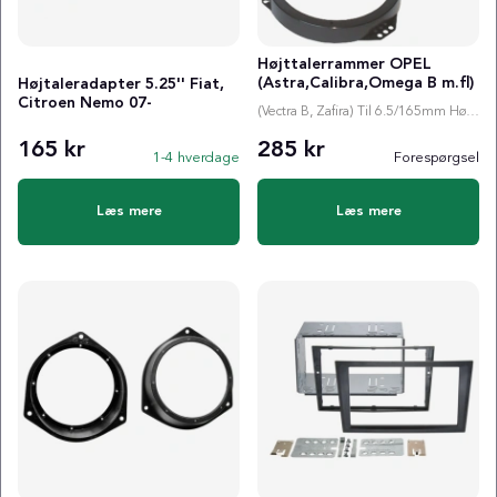
Højttalerrammer OPEL
(Astra,Calibra,Omega B m.fl)
Højtaleradapter 5.25'' Fiat,
Citroen Nemo 07-
(Vectra B, Zafira) Til 6.5/165mm Højttaler Fordør
165 kr
285 kr
1-4 hverdage
Forespørgsel
Læs mere
Læs mere