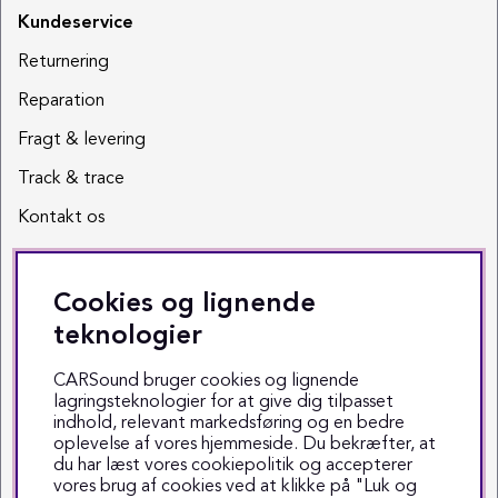
Kundeservice
Returnering
Reparation
Fragt & levering
Track & trace
Kontakt os
Sociale medier
Cookies og lignende
Facebook
teknologier
Instagram
CARSound bruger cookies og lignende
lagringsteknologier for at give dig tilpasset
Youtube
indhold, relevant markedsføring og en bedre
oplevelse af vores hjemmeside. Du bekræfter, at
TikTok
du har læst vores cookiepolitik og accepterer
vores brug af cookies ved at klikke på "Luk og