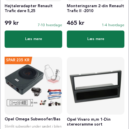
Højtaleradapter Renault
Monteringsram 2-din Renault
Trafic døre 5,25
Trafic II -2010
99 kr
465 kr
7-10 hverdage
1-4 hverdage
Læs mere
Læs mere
SPAR
235 KR
Opel Omega Subwoofer/Bas
Opel Vivaro m,m 1-Din
stereoramme sort
Slimfit subwoofer under sædet i bilen