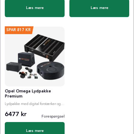
Læs mere
Læs mere
SPAR
817 KR
Opel Omega Lydpakke
Premium
Lydpakke med digital forstærker og valgfri subwoofer
6477 kr
Forespørgsel
Læs mere