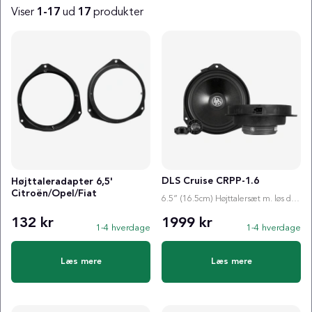
Viser
1-17
ud
17
produkter
Produkter
DLS Cruise CRPP-1.6
Højttaleradapter 6,5'
Citroën/Opel/Fiat
6.5” (16.5cm) Højttalersæt m. løs diskant
132 kr
1999 kr
1-4 hverdage
1-4 hverdage
Læs mere
Læs mere