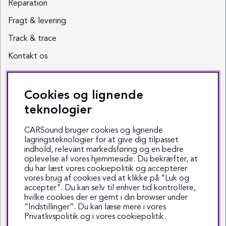
Reparation
Fragt & levering
Track & trace
Kontakt os
Sociale medier
Cookies og lignende
Facebook
teknologier
Instagram
CARSound bruger cookies og lignende
lagringsteknologier for at give dig tilpasset
Youtube
indhold, relevant markedsføring og en bedre
oplevelse af vores hjemmeside. Du bekræfter, at
TikTok
du har læst vores cookiepolitik og accepterer
vores brug af cookies ved at klikke på "Luk og
accepter". Du kan selv til enhver tid kontrollere,
hvilke cookies der er gemt i din browser under
”Indstillinger”. Du kan læse mere i vores
Privatlivspolitik
og i vores
cookiepolitik
.
Copyright © 1999-2025 CARSound