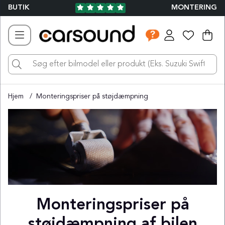
BUTIK
MONTERING
Ind
Ant
.
Hjem
Monteringspriser på støjdæmpning
Monteringspriser på
støjdæmpning af bilen