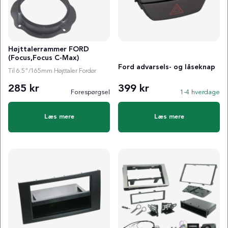
Højttalerrammer FORD
(Focus,Focus C-Max)
Ford advarsels- og låseknap
Til 6.5"/165mm Højttaler Fordør
285 kr
399 kr
Forespørgsel
1-4 hverdage
Læs mere
Læs mere