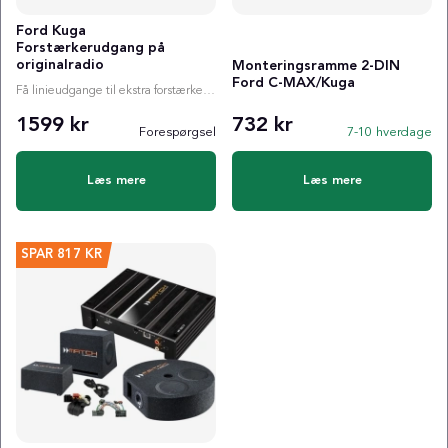
Ford Kuga
Forstærkerudgang på
originalradio
Monteringsramme 2-DIN
Ford C-MAX/Kuga
Få linieudgange til ekstra forstærker i din Ford Kuga
1599 kr
732 kr
Forespørgsel
7-10 hverdage
Læs mere
Læs mere
SPAR
817 KR