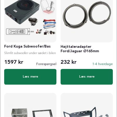
Ford Kuga Subwoofer/Bas
Højttaleradapter
Ford/Jaguar Ø165mm
Slimfit subwoofer under sædet i bilen
1597 kr
232 kr
Forespørgsel
1-4 hverdage
Læs mere
Læs mere