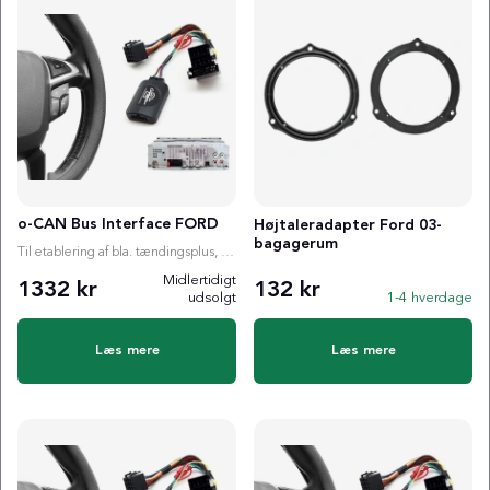
o-CAN Bus Interface FORD
Højtaleradapter Ford 03-
bagagerum
Til etablering af bla. tændingsplus, ratstyring etc.
Midlertidigt
1332 kr
132 kr
udsolgt
1-4 hverdage
Læs mere
Læs mere