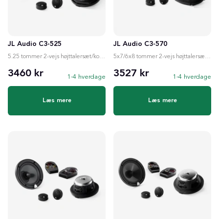
JL Audio C3-525
JL Audio C3-570
5.25 tommer 2-vejs højttalersæt/koaksialhøjttalere
5x7/6x8 tommer 2-vejs højttalersæt/koaksialhøjttalere
3460 kr
3527 kr
1-4 hverdage
1-4 hverdage
Læs mere
Læs mere