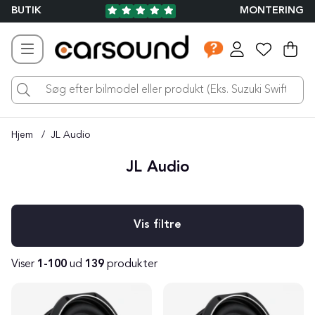
BUTIK
MONTERING
Ind
Ant
.
Hjem
JL Audio
JL Audio
Filtrér
Viser
1-100
ud
139
produkter
Produkter