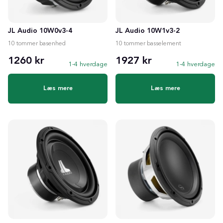
JL Audio 10W0v3-4
JL Audio 10W1v3-2
10 tommer basenhed
10 tommer basselement
1260 kr
1927 kr
1-4 hverdage
1-4 hverdage
Læs mere
Læs mere