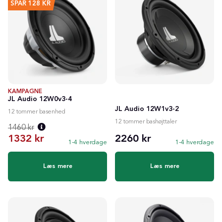
SPAR
128
KR
KAMPAGNE
JL Audio 12W0v3-4
JL Audio 12W1v3-2
12 tommer basenhed
12 tommer bashøjttaler
1460 kr
1332 kr
2260 kr
1-4 hverdage
1-4 hverdage
Normalpris:
Læs mere
Læs mere