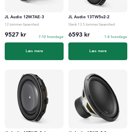
JL Audio 12W7AE-3
JL Audio 13TW5v2-2
12 tommer basenhed
Slank 13.5 tommer basenhed
9527 kr
6593 kr
7-10 hverdage
1-4 hverdage
Læs mere
Læs mere