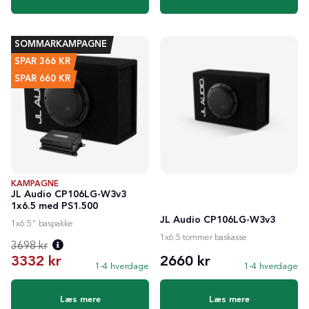
SOMMARKAMPAGNE
SPAR
366
KR
SPAR
660 KR
KAMPAGNE
JL Audio CP106LG-W3v3
1x6.5 med PS1.500
JL Audio CP106LG-W3v3
1x6.5" baspakke
1x6.5 tommer baskasse
3698 kr
3332 kr
2660 kr
1-4 hverdage
1-4 hverdage
Normalpris:
Læs mere
Læs mere