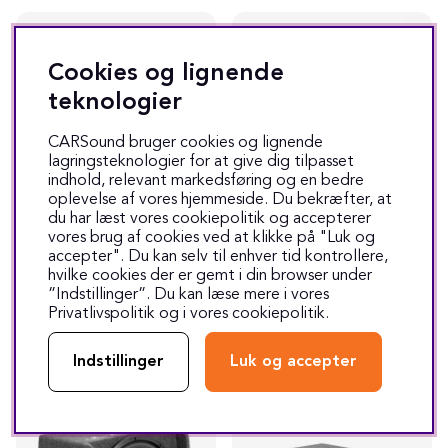
Cookies og lignende
teknologier
CARSound bruger cookies og lignende
lagringsteknologier for at give dig tilpasset
indhold, relevant markedsføring og en bedre
oplevelse af vores hjemmeside. Du bekræfter, at
du har læst vores cookiepolitik og accepterer
JL Audio CP110-W0v3
JL Audio CP110LG-TW1-2
vores brug af cookies ved at klikke på "Luk og
1x10 tommer baskasse
1x10 tommer baskasse
accepter". Du kan selv til enhver tid kontrollere,
hvilke cookies der er gemt i din browser under
1993 kr
3593 kr
”Indstillinger”. Du kan læse mere i vores
1-4 hverdage
1-4 hverdage
Privatlivspolitik
og i vores
cookiepolitik
.
Læs mere
Læs mere
Indstillinger
Luk og accepter
SPAR
394 KR