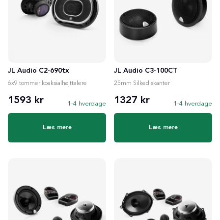
JL Audio C2-690tx
JL Audio C3-100CT
6x9 tommer koaksialhøjttalere
25mm Silkediskanter
1593 kr
1327 kr
1-4 hverdage
1-4 hverdage
Læs mere
Læs mere