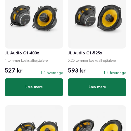
JL Audio C1-400x
JL Audio C1-525x
4 tommer koaksialhøjttalere
5.25 tommer koaksialhøjttalere
527 kr
593 kr
1-4 hverdage
1-4 hverdage
Læs mere
Læs mere