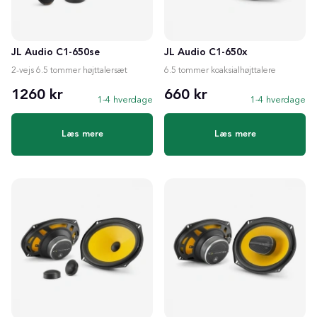
JL Audio C1-650se
JL Audio C1-650x
2-vejs 6.5 tommer højttalersæt
6.5 tommer koaksialhøjttalere
1260 kr
660 kr
1-4 hverdage
1-4 hverdage
Læs mere
Læs mere