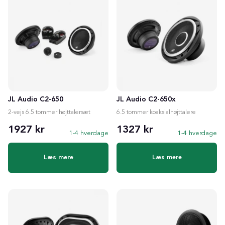
JL Audio C2-650
JL Audio C2-650x
2-vejs 6.5 tommer højttalersæt
6.5 tommer koaksialhøjttalere
1927 kr
1327 kr
1-4 hverdage
1-4 hverdage
Læs mere
Læs mere