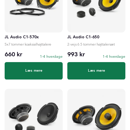
JL Audio C1-570x
JL Audio C1-650
5x7 tommer koaksialhøjttalere
2-vejs 6.5 tommer højttalersæt
660 kr
993 kr
1-4 hverdage
1-4 hverdage
Læs mere
Læs mere