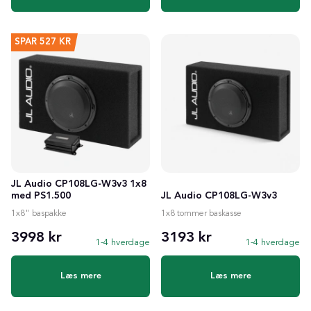
SPAR
527 KR
JL Audio CP108LG-W3v3 1x8
med PS1.500
JL Audio CP108LG-W3v3
1x8" baspakke
1x8 tommer baskasse
3998 kr
3193 kr
1-4 hverdage
1-4 hverdage
Læs mere
Læs mere