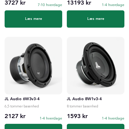
3727 kr
13193 kr
7-10 hverdage
1-4 hverdage
Læs mere
Læs mere
JL Audio 6W3v3-4
JL Audio 8W1v3-4
6,5 tommer basenhed
8 tommer basenhed
2127 kr
1593 kr
1-4 hverdage
1-4 hverdage