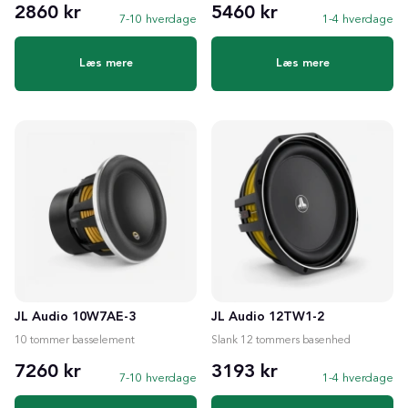
2860 kr
5460 kr
7-10 hverdage
1-4 hverdage
Læs mere
Læs mere
JL Audio 10W7AE-3
JL Audio 12TW1-2
10 tommer basselement
Slank 12 tommers basenhed
7260 kr
3193 kr
7-10 hverdage
1-4 hverdage