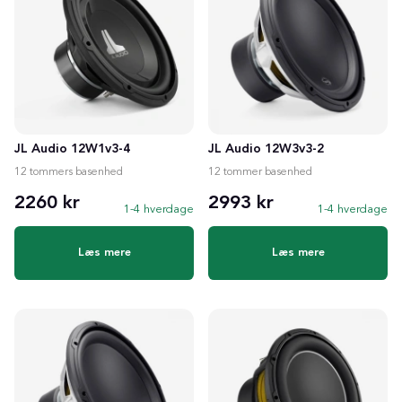
JL Audio 12W1v3-4
JL Audio 12W3v3-2
12 tommers basenhed
12 tommer basenhed
2260 kr
2993 kr
1-4 hverdage
1-4 hverdage
Læs mere
Læs mere