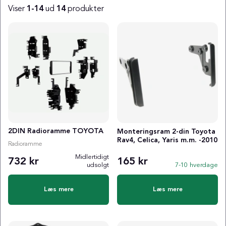
Viser
1-14
ud
14
produkter
Produkter
2DIN Radioramme TOYOTA
Monteringsram 2-din Toyota
Rav4, Celica, Yaris m.m. -2010
Radioramme
Midlertidigt
732 kr
165 kr
udsolgt
7-10 hverdage
Læs mere
Læs mere