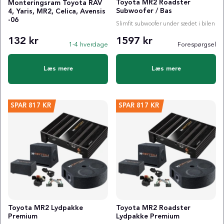
Toyota MR2 Roadster
Monteringsram Toyota RAV
Subwoofer / Bas
4, Yaris, MR2, Celica, Avensis
-06
Slimfit subwoofer under sædet i bilen
132 kr
1597 kr
1-4 hverdage
Forespørgsel
Læs mere
Læs mere
SPAR
817 KR
SPAR
817 KR
Toyota MR2 Lydpakke
Toyota MR2 Roadster
Premium
Lydpakke Premium