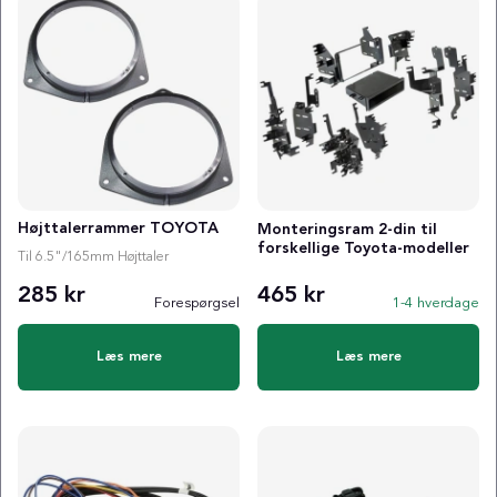
Højttalerrammer TOYOTA
Monteringsram 2-din til
forskellige Toyota-modeller
Til 6.5"/165mm Højttaler
285 kr
465 kr
Forespørgsel
1-4 hverdage
Læs mere
Læs mere