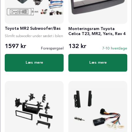
Toyota MR2 Subwoofer/Bas
Monteringsram Toyota
Celica T23, MR2, Yaris, Rav 4
Slimfit subwoofer under sædet i bilen
1597 kr
132 kr
Forespørgsel
7-10 hverdage
Læs mere
Læs mere