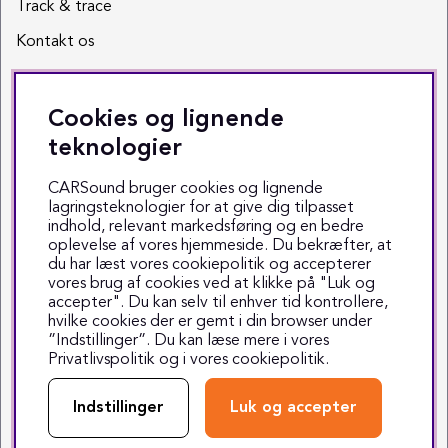
Track & trace
Kontakt os
Sociale medier
Cookies og lignende
Facebook
teknologier
Instagram
CARSound bruger cookies og lignende
lagringsteknologier for at give dig tilpasset
Youtube
indhold, relevant markedsføring og en bedre
oplevelse af vores hjemmeside. Du bekræfter, at
TikTok
du har læst vores cookiepolitik og accepterer
vores brug af cookies ved at klikke på "Luk og
accepter". Du kan selv til enhver tid kontrollere,
hvilke cookies der er gemt i din browser under
”Indstillinger”. Du kan læse mere i vores
Privatlivspolitik
og i vores
cookiepolitik
.
Copyright © 1999-2025 CARSound
Middelfartvej 3 - 5000 Odense C - Tlf. 70 70 70 47
Indstillinger
Luk og accepter