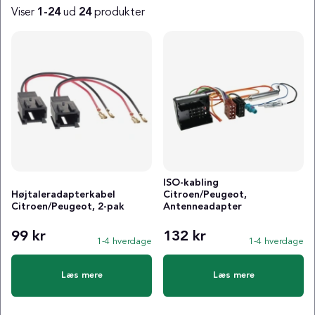
Viser
1-24
ud
24
produkter
Produkter
ISO-kabling
Højtaleradapterkabel
Citroen/Peugeot,
Citroen/Peugeot, 2-pak
Antenneadapter
99 kr
132 kr
1-4 hverdage
1-4 hverdage
Læs mere
Læs mere