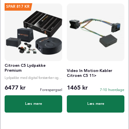
SPAR
817 KR
Citroen C5 Lydpakke
Premium
Video In Motion-Kabler
Citroen C5 11>
Lydpakke med digital forstærker og valgfri subwoofer
6477 kr
1465 kr
Forespørgsel
7-10 hverdage
Læs mere
Læs mere