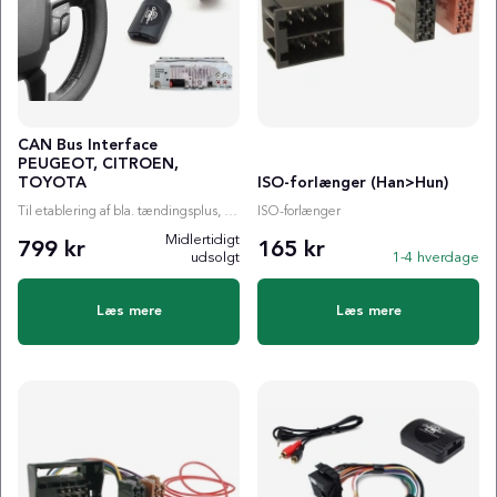
CAN Bus Interface
PEUGEOT, CITROEN,
TOYOTA
ISO-forlænger (Han>Hun)
Til etablering af bla. tændingsplus, ratstyring etc.
ISO-forlænger
Midlertidigt
799 kr
165 kr
udsolgt
1-4 hverdage
Læs mere
Læs mere