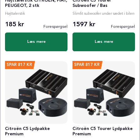
Højttalerstik CITROEN, FIAT,
Citroën C5 Tourer
PEUGEOT, 2 stk
Subwoofer / Bas
Højttalerstik
Slimfit subwoofer under sædet i bilen
185 kr
1597 kr
Forespørgsel
Forespørgsel
Læs mere
Læs mere
SPAR
817 KR
SPAR
817 KR
Citroën C5 Lydpakke
Citroën C5 Tourer Lydpakke
Premium
Premium