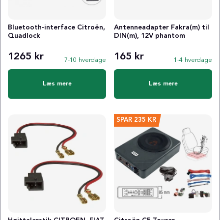
Bluetooth-interface Citroën,
Antenneadapter Fakra(m) til
Quadlock
DIN(m), 12V phantom
1265 kr
165 kr
7-10 hverdage
1-4 hverdage
Læs mere
Læs mere
SPAR
235 KR