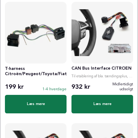
CAN Bus Interface CITROEN
T-harness
Citroën/Peugeot/Toyota/Fiat
Til etablering af bla. tændingsplus, ratstyring etc.
Midlertidigt
199 kr
932 kr
1-4 hverdage
udsolgt
Læs mere
Læs mere