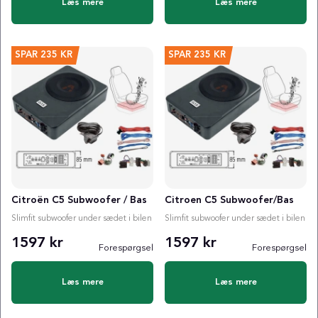
Læs mere
Læs mere
SPAR
235 KR
SPAR
235 KR
Citroën C5 Subwoofer / Bas
Citroen C5 Subwoofer/Bas
Slimfit subwoofer under sædet i bilen
Slimfit subwoofer under sædet i bilen
1597 kr
1597 kr
Forespørgsel
Forespørgsel
Læs mere
Læs mere