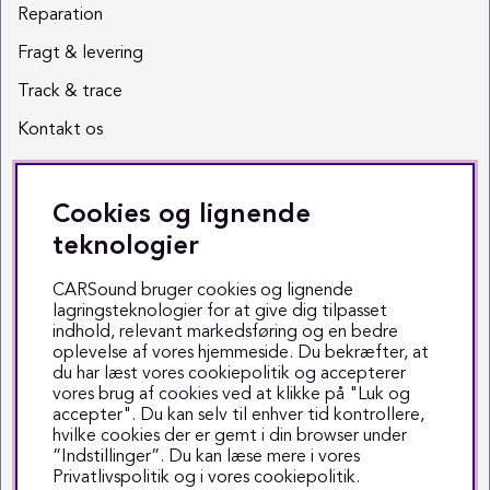
Reparation
Fragt & levering
Track & trace
Kontakt os
Sociale medier
Cookies og lignende
Facebook
teknologier
Instagram
CARSound bruger cookies og lignende
lagringsteknologier for at give dig tilpasset
Youtube
indhold, relevant markedsføring og en bedre
oplevelse af vores hjemmeside. Du bekræfter, at
TikTok
du har læst vores cookiepolitik og accepterer
vores brug af cookies ved at klikke på "Luk og
accepter". Du kan selv til enhver tid kontrollere,
hvilke cookies der er gemt i din browser under
”Indstillinger”. Du kan læse mere i vores
Privatlivspolitik
og i vores
cookiepolitik
.
Copyright © 1999-2025 CARSound