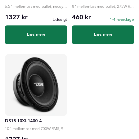
6.5" mellembas med bullet, neodymmagnet og 325W RMS til hurtig, klar og fremadrettet lyd i krævend...
8" mellembas med bullet, 275W RMS og høj følsomhed til klar og fremadrettet lyd!
1327 kr
460 kr
Udsolgt
1-4 hverdage
Læs mere
Læs mere
DS18 10XL1400-4
10" mellembas med 700W RMS, 98 dB følsomhed og kraftig konstruktion!