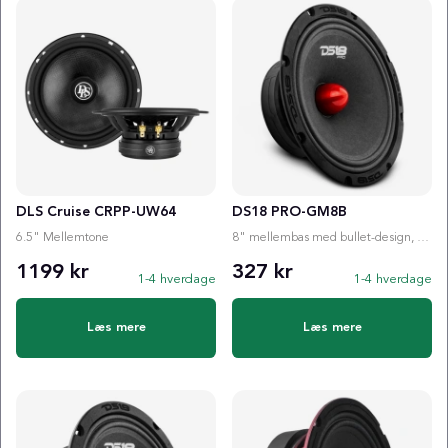
Produkter
DLS Cruise CRPP-UW64
DS18 PRO-GM8B
6.5" Mellemtone
8" mellembas med bullet-design, der leverer høj følsomhed, tydelig gengivelse og masser af tryk ti...
1199 kr
327 kr
1-4 hverdage
1-4 hverdage
Læs mere
Læs mere