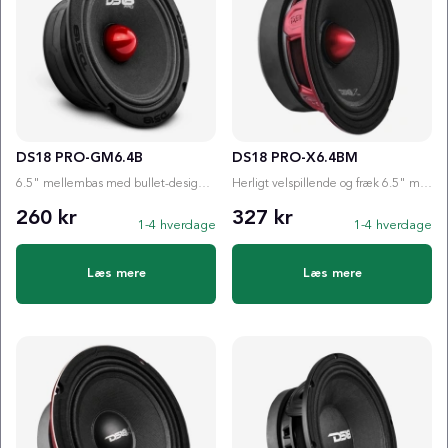
DS18 PRO-GM6.4B
DS18 PRO-X6.4BM
6.5" mellembas med bullet-design, der leverer tydelig lyd, god spredning og høj holdbarhed til bil...
Herligt velspillende og fræk 6.5" mellembas med høj belastningsevne (250W RMS!) og bullet!
260 kr
327 kr
1-4 hverdage
1-4 hverdage
Læs mere
Læs mere