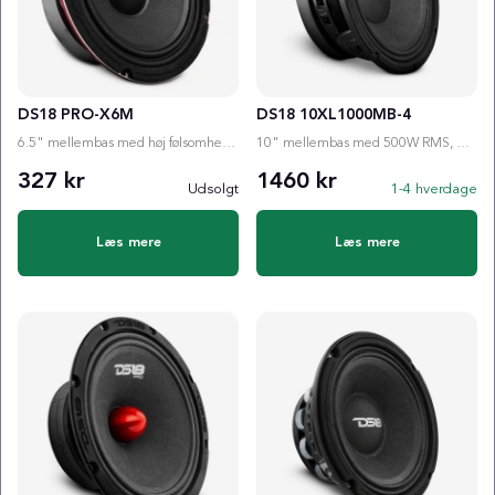
DS18 PRO-X6M
DS18 10XL1000MB-4
6.5" mellembas med høj følsomhed og 250W RMS, som leverer klar og kraftfuld lyd til opbygning, hvo...
10" mellembas med 500W RMS, meget høj følsomhed og kraftig motor til opbygning, der kræver hårdt t...
327 kr
1460 kr
Udsolgt
1-4 hverdage
Læs mere
Læs mere