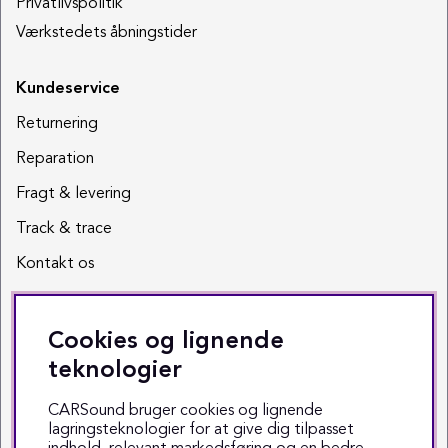
Privatlivspolitik
Værkstedets åbningstider
Kundeservice
Returnering
Reparation
Fragt & levering
Track & trace
Kontakt os
Sociale medier
Cookies og lignende
Facebook
teknologier
Instagram
CARSound bruger cookies og lignende
lagringsteknologier for at give dig tilpasset
Youtube