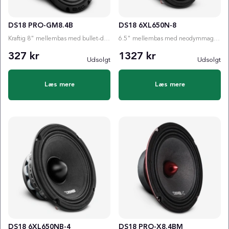
DS18 PRO-GM8.4B
DS18 6XL650N-8
Kraftig 8" mellembas med bullet-design, høj følsomhed og tydelig karakter til dig, der vil spille ...
6.5" mellembas med neodymmagnet, 325W RMS og høj følsomhed for klar, hurtig og kontrolleret lyd i ...
327 kr
1327 kr
Udsolgt
Udsolgt
Læs mere
Læs mere
DS18 6XL650NB-4
DS18 PRO-X8.4BM