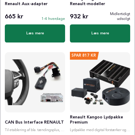
Renault Aux-adapter
Renault-modeller
Midlertidigt
665 kr
932 kr
1-4 hverdage
udsolgt
Læs mere
Læs mere
SPAR
817 KR
Renault Kangoo Lydpakke
CAN Bus Interface RENAULT
Premium
Til etablering af bla. tændingsplus, ratstyring etc.
Lydpakke med digital forstærker og valgfri subwoofer