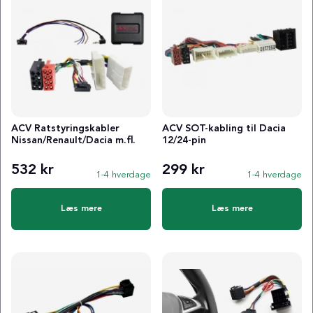
ACV Ratstyringskabler
ACV SOT-kabling til Dacia
Nissan/Renault/Dacia m.fl.
12/24-pin
532 kr
299 kr
1-4 hverdage
1-4 hverdage
Læs mere
Læs mere