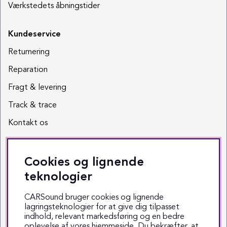
Værkstedets åbningstider
Kundeservice
Returnering
Reparation
Fragt & levering
Track & trace
Kontakt os
Sociale medier
Cookies og lignende
Facebook
teknologier
Instagram
CARSound bruger cookies og lignende
lagringsteknologier for at give dig tilpasset
Youtube
indhold, relevant markedsføring og en bedre
oplevelse af vores hjemmeside. Du bekræfter, at