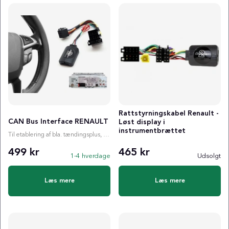
Rattstyrningskabel Renault -
CAN Bus Interface RENAULT
Løst display i
instrumentbrættet
Til etablering af bla. tændingsplus, ratstyring etc.
499 kr
465 kr
1-4 hverdage
Udsolgt
Læs mere
Læs mere