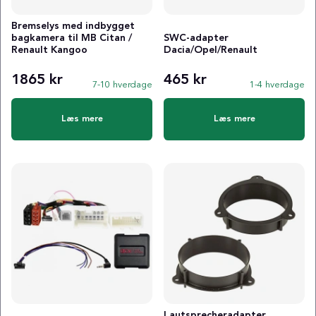
Bremselys med indbygget
bagkamera til MB Citan /
SWC-adapter
Renault Kangoo
Dacia/Opel/Renault
1865 kr
465 kr
7-10 hverdage
1-4 hverdage
Læs mere
Læs mere
Lautsprecheradapter