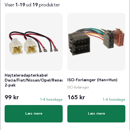
Viser
1-19
ud
19
produkter
Produkter
Højtaleradapterkabel
ISO-forlænger (Han>Hun)
Dacia/Fiat/Nissan/Opel/Renault,
2-pak
ISO-forlænger
99 kr
165 kr
1-4 hverdage
1-4 hverdage
Læs mere
Læs mere