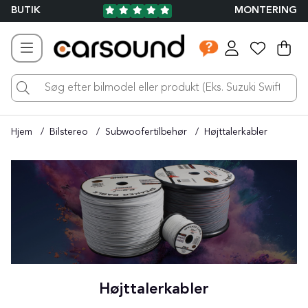
BUTIK
MONTERING
Ind
Ant
.
Hjem
Bilstereo
Subwoofertilbehør
Højttalerkabler
Højttalerkabler