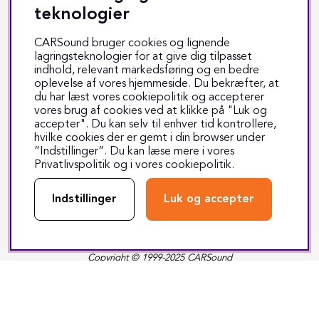
Track & trace
teknologier
Kontakt os
CARSound bruger cookies og lignende
lagringsteknologier for at give dig tilpasset
indhold, relevant markedsføring og en bedre
Sociale medier
oplevelse af vores hjemmeside. Du bekræfter, at
du har læst vores cookiepolitik og accepterer
Facebook
vores brug af cookies ved at klikke på "Luk og
accepter". Du kan selv til enhver tid kontrollere,
Instagram
hvilke cookies der er gemt i din browser under
”Indstillinger”. Du kan læse mere i vores
Youtube
Privatlivspolitik
og i vores
cookiepolitik
.
TikTok
Indstillinger
Luk og accepter
Copyright © 1999-2025 CARSound
Middelfartvej 3 - 5000 Odense C - Tlf. 70 70 70 47