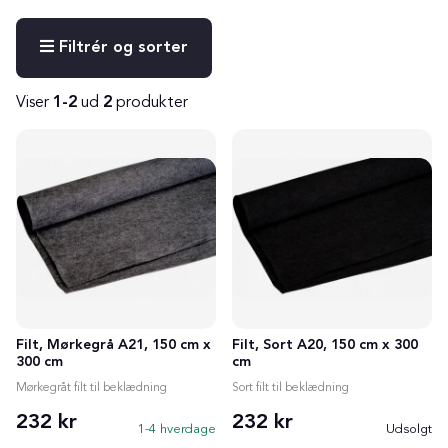
Filtrér og sorter
Viser
1-2
ud
2
produkter
Produkter
Filt, Mørkegrå A21, 150 cm x
Filt, Sort A20, 150 cm x 300
300 cm
cm
Mørkegråt filt til beklædning
Sort filt til beklædning
232 kr
232 kr
1-4 hverdage
Udsolgt