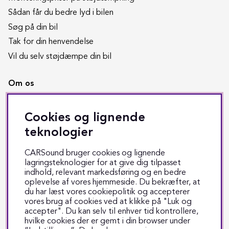
Sådan får du bedre lyd i bilen
Søg på din bil
Tak for din henvendelse
Vil du selv støjdæmpe din bil
Om os
Butikken i Odense
Cookies og lignende
Copyright CARSound
teknologier
Handelsbetingelser
Job hos CARSound
CARSound bruger cookies og lignende
Om CARSound
lagringsteknologier for at give dig tilpasset
indhold, relevant markedsføring og en bedre
Privatlivspolitik
oplevelse af vores hjemmeside. Du bekræfter, at
Værkstedets åbningstider
du har læst vores cookiepolitik og accepterer
vores brug af cookies ved at klikke på "Luk og
accepter". Du kan selv til enhver tid kontrollere,
Kundeservice
hvilke cookies der er gemt i din browser under