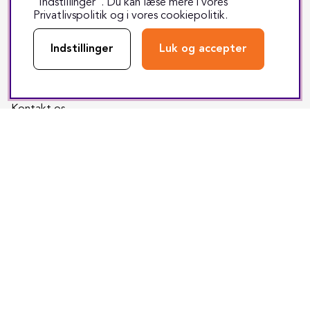
”Indstillinger”. Du kan læse mere i vores
Returnering
Privatlivspolitik
og i vores
cookiepolitik
.
Reparation
Indstillinger
Luk og accepter
Fragt & levering
Track & trace
Kontakt os
Sociale medier
Facebook
Instagram
Youtube
TikTok