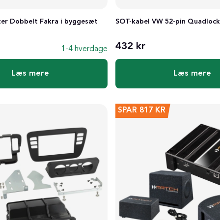
er Dobbelt Fakra i byggesæt
SOT-kabel VW 52-pin Quadlock
432 kr
1-4 hverdage
Læs mere
Læs mere
SPAR
817 KR