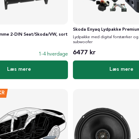
Skoda Enyaq Lydpakke Premiu
mme 2-DIN Seat/Skoda/VW, sort
Lydpakke med digital forstærker og 
subwoofer
6477 kr
1-4 hverdage
Læs mere
Læs mere
KR