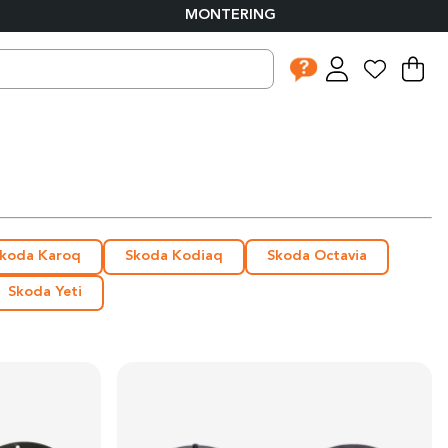
MONTERING
I
An
.
koda Karoq
Skoda Kodiaq
Skoda Octavia
Skoda Yeti