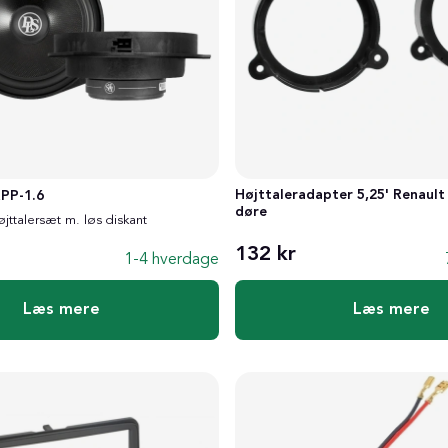
Højttaleradapter 5,25' Renault
PP-1.6
døre
jttalersæt m. løs diskant
132 kr
1-4 hverdage
Læs mere
Læs mere