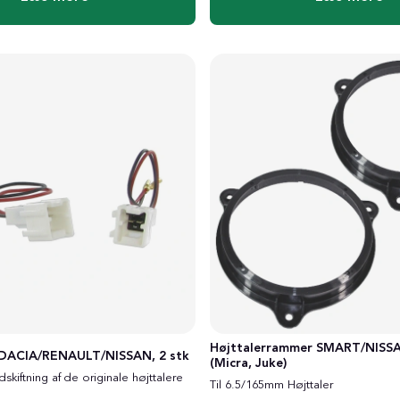
Højttalerrammer SMART/NISS
k DACIA/RENAULT/NISSAN, 2 stk
(Micra, Juke)
 udskiftning af de originale højttalere
Til 6.5/165mm Højttaler