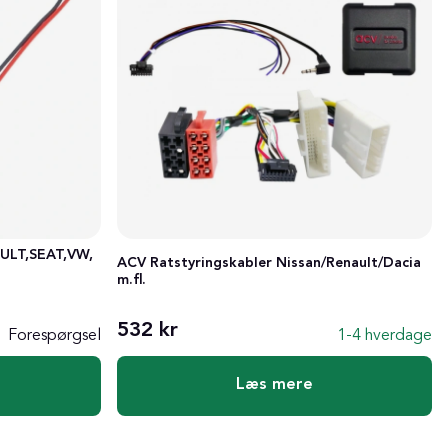
AULT,SEAT,VW,
ACV Ratstyringskabler Nissan/Renault/Dacia
m.fl.
532 kr
Forespørgsel
1-4 hverdage
Læs mere