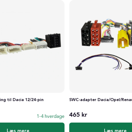
ng til Dacia 12/24-pin
SWC-adapter Dacia/Opel/Rena
465 kr
1-4 hverdage
Læs mere
Læs mere