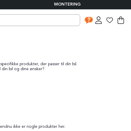
MONTERING
I
An
.
ecifikke produkter, der passer til din bil.
l din bil og dine ønsker?
 endnu ikke er nogle produkter her.