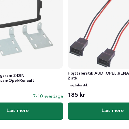
Højttalerstik AUDI,OPEL,REN
gsram 2-DIN
2 stk
ssan/Opel/Renault
Højttalerstik
185 kr
7-10 hverdage
Læs mere
Læs mere