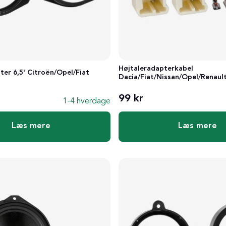
Højtaleradapterkabel
ter 6,5' Citroën/Opel/Fiat
Dacia/Fiat/Nissan/Opel/Renault
99 kr
1-4 hverdage
Læs mere
Læs mere