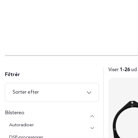
Viser
1-26
ud
Filtrér
Produkter
Sorter efter
Bilstereo
Autoradioer
DSP-processorer