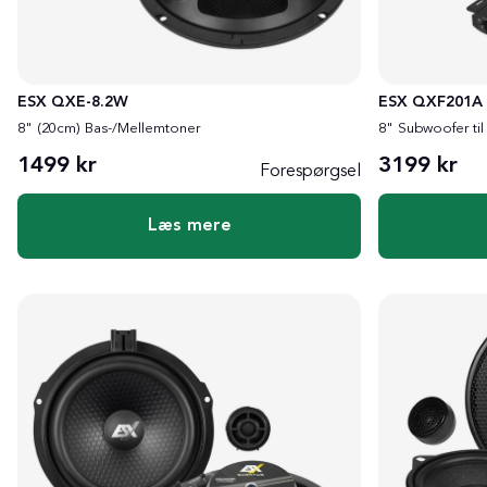
ESX QXE-8.2W
ESX QXF201A
8" (20cm) Bas-/Mellemtoner
8" Subwoofer ti
1499 kr
3199 kr
Forespørgsel
Læs mere