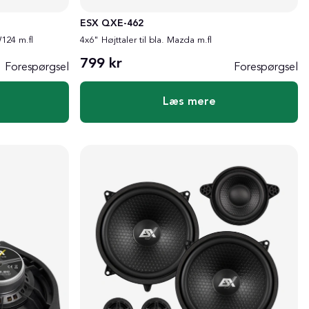
ESX QXE-462
124 m.fl
4x6" Højttaler til bla. Mazda m.fl
799 kr
Forespørgsel
Forespørgsel
Læs mere