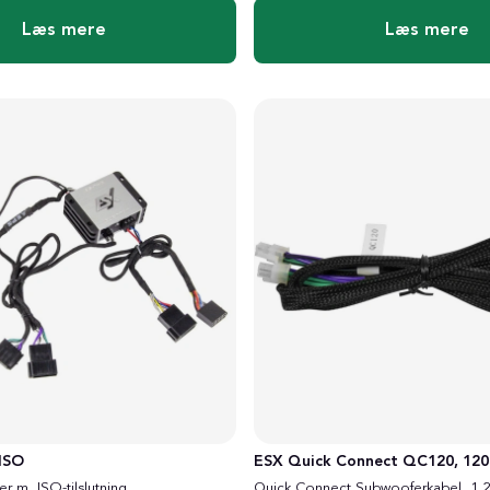
Læs mere
Læs mere
ISO
ESX Quick Connect QC120, 120
er m. ISO-tilslutning
Quick Connect Subwooferkabel, 1.2