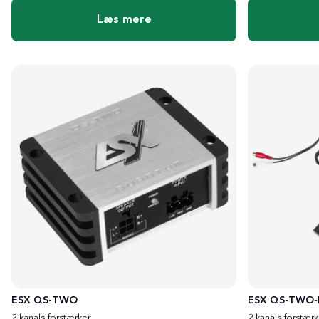
Læs mere
ESX QS-TWO
ESX QS-TWO-
2-kanals forstærker
2-kanals forstærk