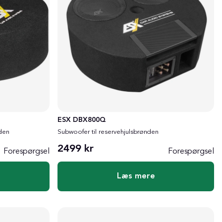
ESX DBX800Q
nden
Subwoofer til reservehjulsbrønden
2499 kr
Forespørgsel
Forespørgsel
Læs mere