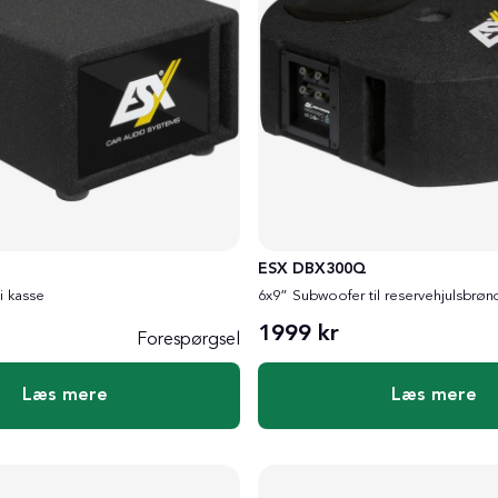
ESX DBX300Q
i kasse
6x9” Subwoofer til reservehjulsbrø
1999 kr
Forespørgsel
Læs mere
Læs mere