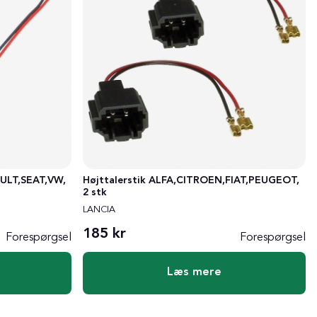
AULT,SEAT,VW,
Højttalerstik ALFA,CITROEN,FIAT,PEUGEOT,
2 stk
LANCIA
185 kr
Forespørgsel
Forespørgsel
Læs mere