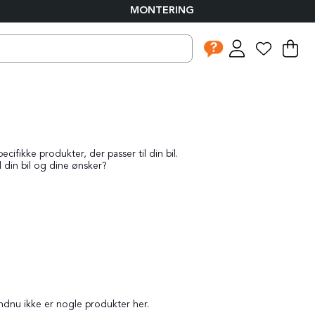
MONTERING
I
An
.
ifikke produkter, der passer til din bil.
l din bil og dine ønsker?
endnu ikke er nogle produkter her.