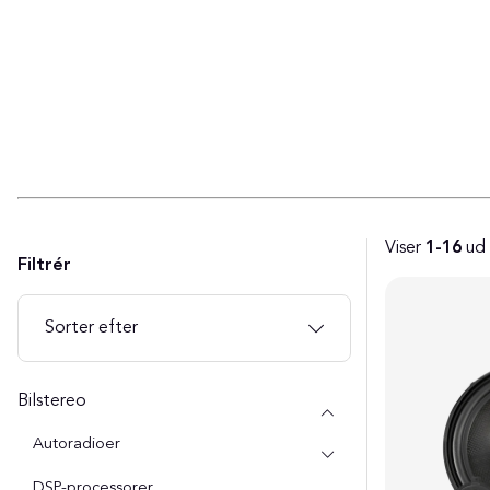
Viser
1-16
ud
Filtrér
Produkter
Sorter efter
Bilstereo
Autoradioer
DSP-processorer