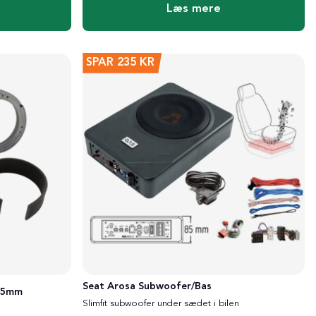
Læs mere
SPAR
235 KR
Seat Arosa Subwoofer/Bas
165mm
Slimfit subwoofer under sædet i bilen