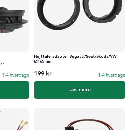
Højttaleradapter Bugatti/Seat/Skoda/VW
Ø165mm
ler
199 kr
1-4 hverdage
1-4 hverdage
Læs mere