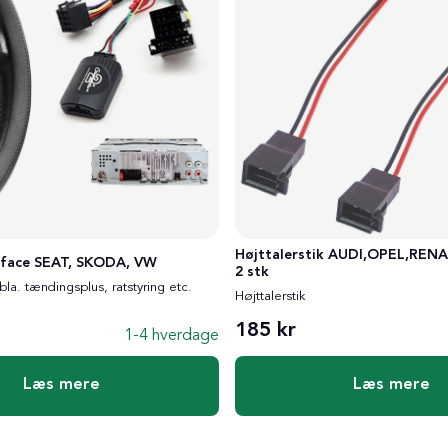
Højttalerstik AUDI,OPEL,REN
rface SEAT, SKODA, VW
2 stk
 bla. tændingsplus, ratstyring etc.
Højttalerstik
185 kr
1-4 hverdage
Læs mere
Læs mere