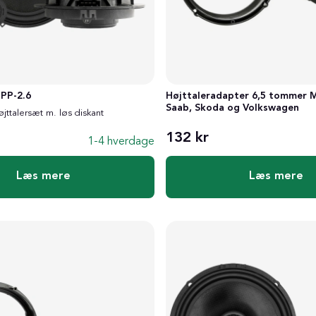
Højttaleradapter 6,5 tommer M
PP-2.6
Saab, Skoda og Volkswagen
jttalersæt m. løs diskant
132 kr
1-4 hverdage
Læs mere
Læs mere