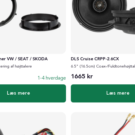
mer VW / SEAT / SKODA
DLS Cruise CRPP-2.6CX
ering af højttalere
6.5" (16.5cm) Coax-/Fuldtonehøjtta
1665 kr
1-4 hverdage
Læs mere
Læs mere