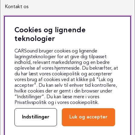
Kontakt os
Sociale medier
Cookies og lignende
Facebook
teknologier
Instagram
CARSound bruger cookies og lignende
lagringsteknologier for at give dig tilpasset
Youtube
indhold, relevant markedsføring og en bedre
oplevelse af vores hjemmeside. Du bekræfter, at
TikTok
du har læst vores cookiepolitik og accepterer
vores brug af cookies ved at klikke på "Luk og
accepter". Du kan selv til enhver tid kontrollere,
hvilke cookies der er gemt i din browser under
”Indstillinger”. Du kan læse mere i vores
Privatlivspolitik
og i vores
cookiepolitik
.
Copyright © 1999-2025 CARSound
Middelfartvej 3 - 5000 Odense C - Tlf. 70 70 70 47
Indstillinger
Luk og accepter