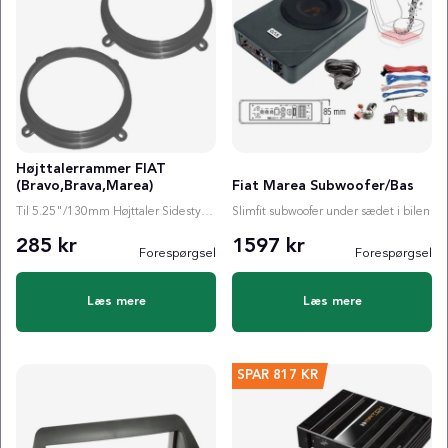
Højttalerrammer FIAT
(Bravo,Brava,Marea)
Fiat Marea Subwoofer/Bas
Til 5.25"/130mm Højttaler Sidestykke Bag
Slimfit subwoofer under sædet i bilen
285 kr
1597 kr
Forespørgsel
Forespørgsel
Læs mere
Læs mere
SPAR
817 KR