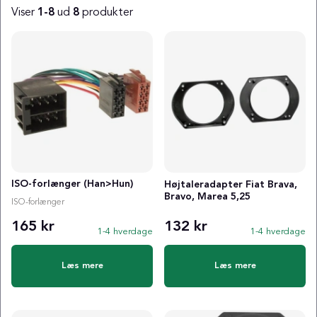
Viser
1-8
ud
8
produkter
Produkter
ISO-forlænger (Han>Hun)
Højtaleradapter Fiat Brava,
Bravo, Marea 5,25
ISO-forlænger
165 kr
132 kr
1-4 hverdage
1-4 hverdage
Læs mere
Læs mere