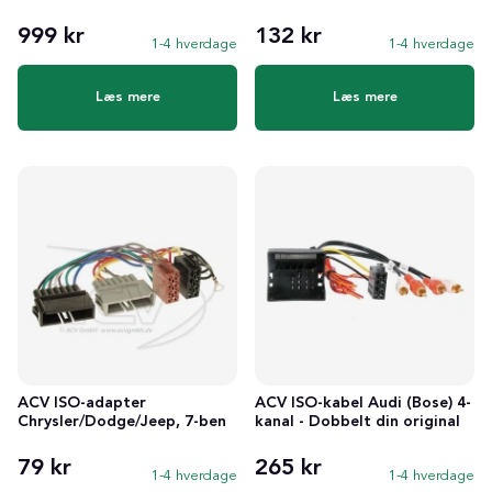
999 kr
132 kr
1-4 hverdage
1-4 hverdage
Læs mere
Læs mere
ACV ISO-adapter
ACV ISO-kabel Audi (Bose) 4-
Chrysler/Dodge/Jeep, 7-ben
kanal - Dobbelt din original
79 kr
265 kr
1-4 hverdage
1-4 hverdage