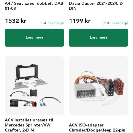
A4 / Seat Exeo, dobbelt DAB
Dacia Duster 2021-2024, 2-
01-08
DIN
1532 kr
1199 kr
1-4 hverdage
7-10 hverdage
Læs mere
Læs mere
ACV installationssæt til
Mercedes Sprinter/VW
ACV ISO-adapter
Crafter, 2-DIN
Chrysler/Dodge/Jeep 22-pin