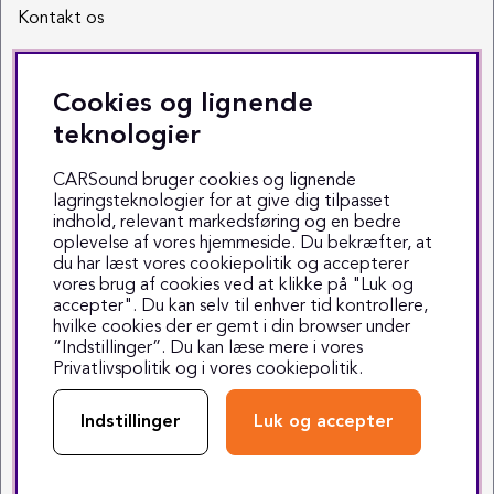
Kontakt os
Sociale medier
Cookies og lignende
Facebook
teknologier
Instagram
CARSound bruger cookies og lignende
lagringsteknologier for at give dig tilpasset
Youtube
indhold, relevant markedsføring og en bedre
oplevelse af vores hjemmeside. Du bekræfter, at
TikTok
du har læst vores cookiepolitik og accepterer
vores brug af cookies ved at klikke på "Luk og
accepter". Du kan selv til enhver tid kontrollere,
hvilke cookies der er gemt i din browser under
”Indstillinger”. Du kan læse mere i vores
Privatlivspolitik
og i vores
cookiepolitik
.
Copyright © 1999-2025 CARSound
Middelfartvej 3 - 5000 Odense C - Tlf. 70 70 70 47
Indstillinger
Luk og accepter