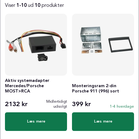
Viser
1-10
ud
10
produkter
Produkter
Aktiv systemadapter
Mercedes/Porsche
Monteringsram 2-din
MOST>RCA
Porsche 911 (996) sort
Midlertidigt
2132 kr
399 kr
udsolgt
1-4 hverdage
Læs mere
Læs mere