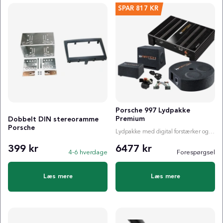
SPAR
817 KR
Porsche 997 Lydpakke
Premium
Dobbelt DIN stereoramme
Porsche
Lydpakke med digital forstærker og valgfri subwoofer
399 kr
6477 kr
4-6 hverdage
Forespørgsel
Læs mere
Læs mere