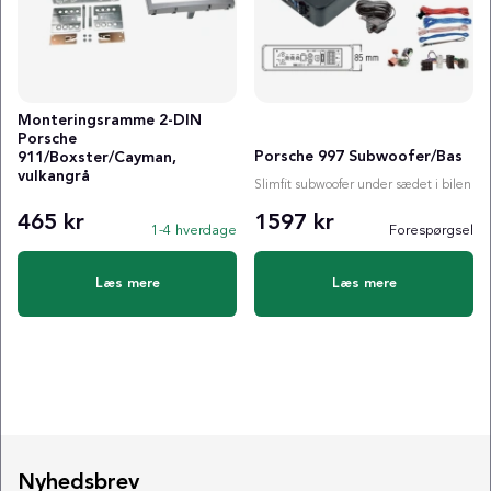
Monteringsramme 2-DIN
Porsche
Porsche 997 Subwoofer/Bas
911/Boxster/Cayman,
vulkangrå
Slimfit subwoofer under sædet i bilen
465 kr
1597 kr
1-4 hverdage
Forespørgsel
Læs mere
Læs mere
Nyhedsbrev