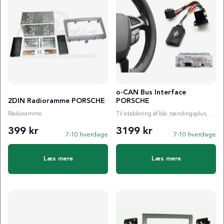
o-CAN Bus Interface
2DIN Radioramme PORSCHE
PORSCHE
Radioramme
Til etablering af bla. tændingsplus, ratstyring etc.
399 kr
3199 kr
7-10 hverdage
7-10 hverdage
Læs mere
Læs mere