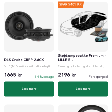
SPAR
5401 KR
Støjdæmpepakke Premium -
DLS Cruise CRPP-2.6CX
LILLE BIL
6.5" (16.5cm) Coax-/Fuldtonehøjttaler
Grundig lydisolering af en lille bil (6m²)
1665 kr
2196 kr
1-4 hverdage
Forespørgsel
Læs mere
Læs mere