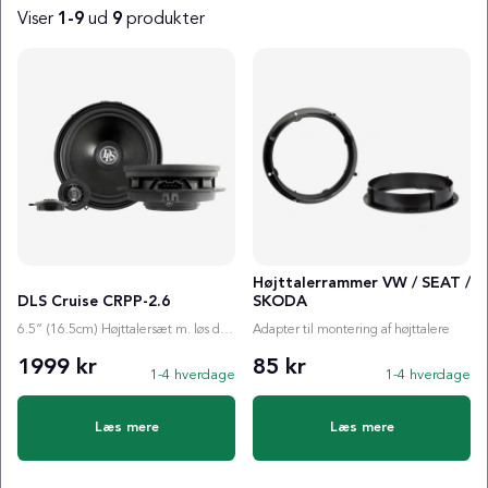
Viser
1-9
ud
9
produkter
Produkter
Højttalerrammer VW / SEAT /
DLS Cruise CRPP-2.6
SKODA
6.5” (16.5cm) Højttalersæt m. løs diskant
Adapter til montering af højttalere
1999 kr
85 kr
1-4 hverdage
1-4 hverdage
Læs mere
Læs mere