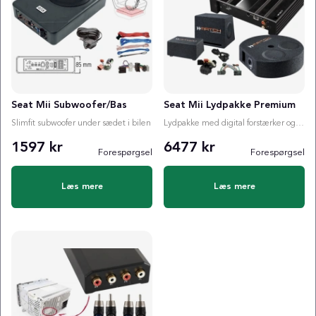
Seat Mii Subwoofer/Bas
Seat Mii Lydpakke Premium
Slimfit subwoofer under sædet i bilen
Lydpakke med digital forstærker og valgfri subwoofer
1597 kr
6477 kr
Forespørgsel
Forespørgsel
Læs mere
Læs mere