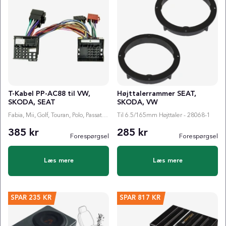
T-Kabel PP-AC88 til VW,
Højttalerrammer SEAT,
SKODA, SEAT
SKODA, VW
Fabia, Mii, Golf, Touran, Polo, Passat, Touareg m.fl
Til 6.5/165mm Højttaler - 28068-1
385 kr
285 kr
Forespørgsel
Forespørgsel
Læs mere
Læs mere
SPAR
235 KR
SPAR
817 KR