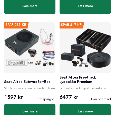
Læs mere
Læs mere
SPAR
235 KR
SPAR
817 KR
Seat Altea Freetrack
Seat Altea Subwoofer/Bas
Lydpakke Premium
Slimfit subwoofer under sædet i bilen
Lydpakke med digital forstærker og valgfri subwoofer
1597 kr
6477 kr
Forespørgsel
Forespørgsel
Læs mere
Læs mere