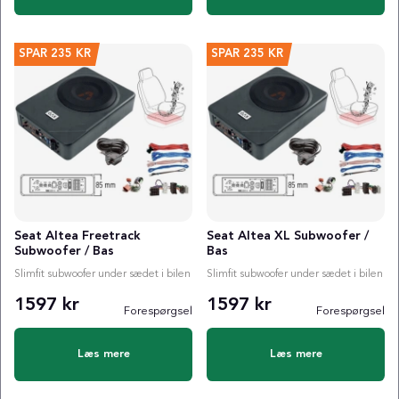
SPAR
235 KR
SPAR
235 KR
Seat Altea Freetrack
Seat Altea XL Subwoofer /
Subwoofer / Bas
Bas
Slimfit subwoofer under sædet i bilen
Slimfit subwoofer under sædet i bilen
1597 kr
1597 kr
Forespørgsel
Forespørgsel
Læs mere
Læs mere