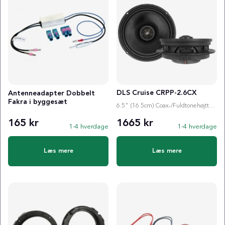
DLS Cruise CRPP-2.6CX
Antenneadapter Dobbelt
Fakra i byggesæt
6.5" (16.5cm) Coax-/Fuldtonehøjttaler
165 kr
1665 kr
1-4 hverdage
1-4 hverdage
Læs mere
Læs mere