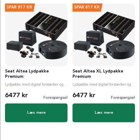
SPAR
817 KR
SPAR
817 KR
Seat Altea Lydpakke
Seat Altea XL Lydpakke
Premium
Premium
Lydpakke med digital forstærker og valgfri subwoofer
Lydpakke med digital forstærker og valgfri subwoofer
6477 kr
6477 kr
Forespørgsel
Forespørgsel
Læs mere
Læs mere