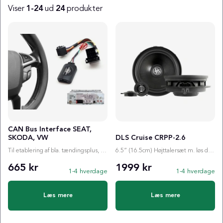
Viser
1-24
ud
24
produkter
Produkter
CAN Bus Interface SEAT,
SKODA, VW
DLS Cruise CRPP-2.6
Til etablering af bla. tændingsplus, ratstyring etc.
6.5” (16.5cm) Højttalersæt m. løs diskant
665 kr
1999 kr
1-4 hverdage
1-4 hverdage
Læs mere
Læs mere