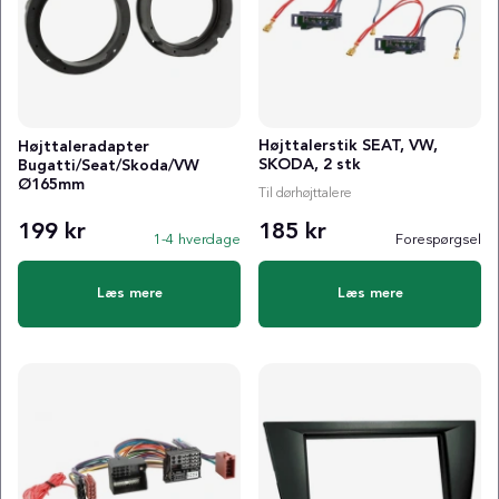
Højttalerstik SEAT, VW,
Højttaleradapter
SKODA, 2 stk
Bugatti/Seat/Skoda/VW
Ø165mm
Til dørhøjttalere
199 kr
185 kr
1-4 hverdage
Forespørgsel
Læs mere
Læs mere