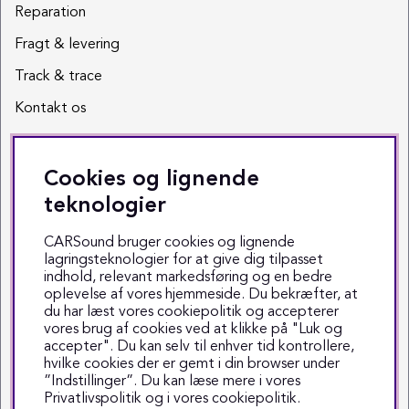
Reparation
Fragt & levering
Track & trace
Kontakt os
Sociale medier
Cookies og lignende
Facebook
teknologier
Instagram
CARSound bruger cookies og lignende
lagringsteknologier for at give dig tilpasset
Youtube
indhold, relevant markedsføring og en bedre
oplevelse af vores hjemmeside. Du bekræfter, at
TikTok
du har læst vores cookiepolitik og accepterer
vores brug af cookies ved at klikke på "Luk og
accepter". Du kan selv til enhver tid kontrollere,
hvilke cookies der er gemt i din browser under
”Indstillinger”. Du kan læse mere i vores
Privatlivspolitik
og i vores
cookiepolitik
.
Copyright © 1999-2025 CARSound