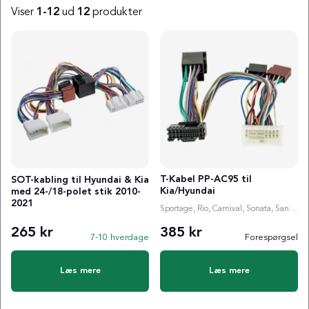
Viser
1-12
ud
12
produkter
Produkter
T-Kabel PP-AC95 til
SOT-kabling til Hyundai & Kia
Kia/Hyundai
med 24-/18-polet stik 2010-
2021
Sportage, Rio, Carnival, Sonata, Santa Fe
265 kr
385 kr
7-10 hverdage
Forespørgsel
Læs mere
Læs mere