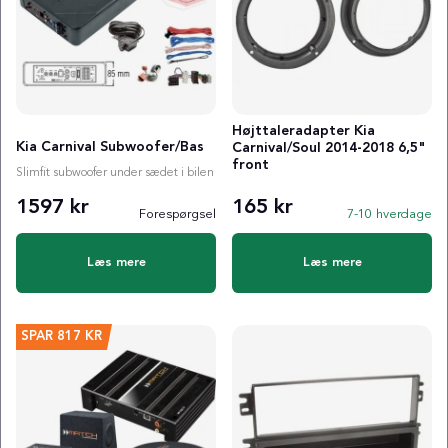
Højttaleradapter Kia
Kia Carnival Subwoofer/Bas
Carnival/Soul 2014-2018 6,5"
front
Slimfit subwoofer under sædet i bilen
1597 kr
165 kr
Forespørgsel
7-10 hverdage
Læs mere
Læs mere
SPAR
817 KR