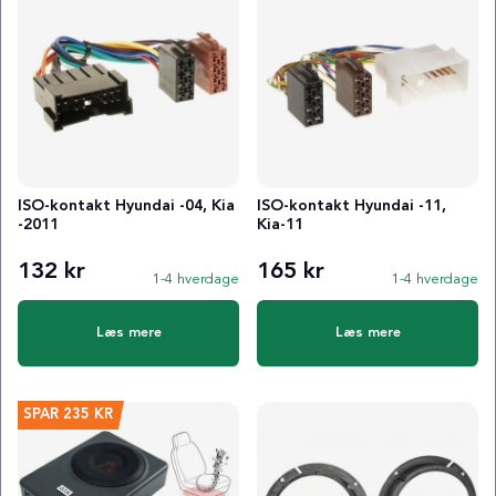
ISO-kontakt Hyundai -04, Kia
ISO-kontakt Hyundai -11,
-2011
Kia-11
132 kr
165 kr
1-4 hverdage
1-4 hverdage
Læs mere
Læs mere
SPAR
235 KR