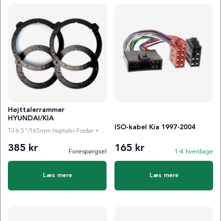
Højttalerrammer
HYUNDAI/KIA
ISO-kabel Kia 1997-2004
Til 6.5"/165mm Højttaler Fordør + Bagdør
385 kr
165 kr
Forespørgsel
1-4 hverdage
Læs mere
Læs mere