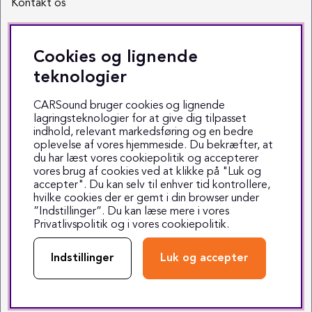
Kontakt os
Sociale medier
Cookies og lignende
Facebook
teknologier
Instagram
CARSound bruger cookies og lignende
lagringsteknologier for at give dig tilpasset
Youtube
indhold, relevant markedsføring og en bedre
oplevelse af vores hjemmeside. Du bekræfter, at
TikTok
du har læst vores cookiepolitik og accepterer
vores brug af cookies ved at klikke på "Luk og
accepter". Du kan selv til enhver tid kontrollere,
hvilke cookies der er gemt i din browser under
”Indstillinger”. Du kan læse mere i vores
Privatlivspolitik
og i vores
cookiepolitik
.
Copyright © 1999-2025 CARSound
Middelfartvej 3 - 5000 Odense C - Tlf. 70 70 70 47
Indstillinger
Luk og accepter