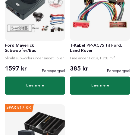
Ford Maverick
T-Kabel PP-AC75 til Ford,
Subwoofer/Bas
Land Rover
Slimfit subwoofer under sædet i bilen
Freelander, Focus, F350 m.fl
1597 kr
385 kr
Forespørgsel
Forespørgsel
Læs mere
Læs mere
SPAR
817 KR