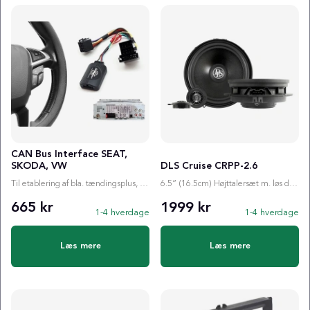
CAN Bus Interface SEAT,
SKODA, VW
DLS Cruise CRPP-2.6
Til etablering af bla. tændingsplus, ratstyring etc.
6.5” (16.5cm) Højttalersæt m. løs diskant
665 kr
1999 kr
1-4 hverdage
1-4 hverdage
Læs mere
Læs mere