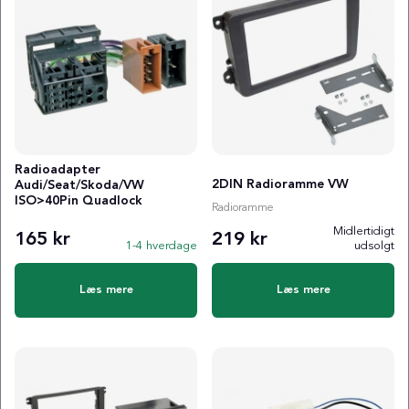
Radioadapter
2DIN Radioramme VW
Audi/Seat/Skoda/VW
ISO>40Pin Quadlock
Radioramme
Midlertidigt
165 kr
219 kr
1-4 hverdage
udsolgt
Læs mere
Læs mere