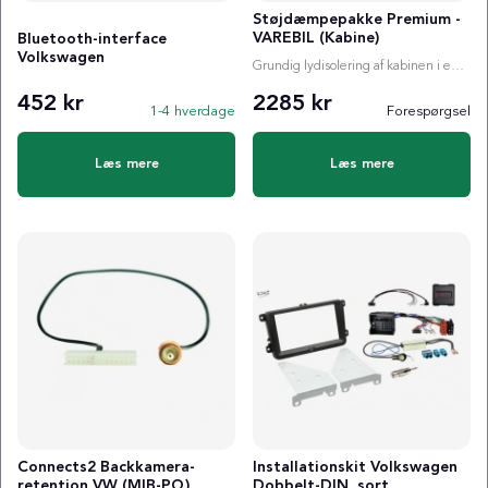
Støjdæmpepakke Premium -
VAREBIL (Kabine)
Bluetooth-interface
Volkswagen
Grundig lydisolering af kabinen i en varebil (4.5 m²)
452 kr
2285 kr
1-4 hverdage
Forespørgsel
Læs mere
Læs mere
Connects2 Backkamera-
Installationskit Volkswagen
retention VW (MIB-PQ)
Dobbelt-DIN, sort