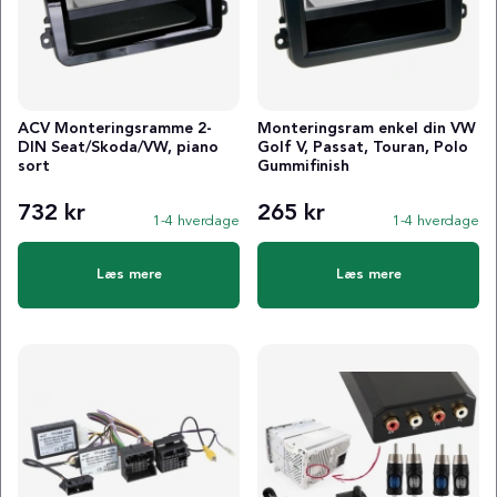
ACV Monteringsramme 2-
Monteringsram enkel din VW
DIN Seat/Skoda/VW, piano
Golf V, Passat, Touran, Polo
sort
Gummifinish
732 kr
265 kr
1-4 hverdage
1-4 hverdage
Læs mere
Læs mere