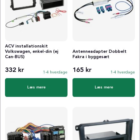
ACV installationskit
Volkswagen, enkel-din (ej
Antenneadapter Dobbelt
Can-BUS)
Fakra i byggesæt
332 kr
165 kr
1-4 hverdage
1-4 hverdage
Læs mere
Læs mere