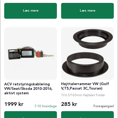
Læs mere
Læs mere
Højttalerrammer VW (Golf
ACV ratstyringskablering
V,T5,Passat 3C,Touran)
VW/Seat/Skoda 2010-2016,
aktivt system
Til 6.5/165mm Højttaler Fordør
1999 kr
285 kr
7-10 hverdage
Forespørgsel