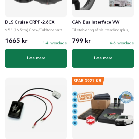
DLS Cruise CRPP-2.6CX
CAN Bus Interface VW
6.5" (16.5cm) Coax-/Fuldtonehøjttaler
Til etablering af bla. tændingsplus, ratstyring etc.
1665 kr
799 kr
1-4 hverdage
4-6 hverdage
Læs mere
Læs mere
SPAR
3921 KR