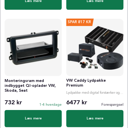
Læs mere
Læs mere
SPAR
817 KR
VW Caddy Lydpakke
Monteringsram med
Premium
indbygget QI-oplader VW,
Skoda, Seat
Lydpakke med digital forstærker og valgfri subwoofer
732 kr
6477 kr
1-4 hverdage
Forespørgsel
Læs mere
Læs mere