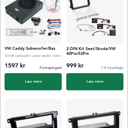
VW Caddy Subwoofer/Bas
2-DIN Kit Seat/Skoda/VW
40Pin/52Pin
Slimfit subwoofer under sædet i bilen
1597 kr
999 kr
Forespørgsel
1-4 hverdage
Læs mere
Læs mere