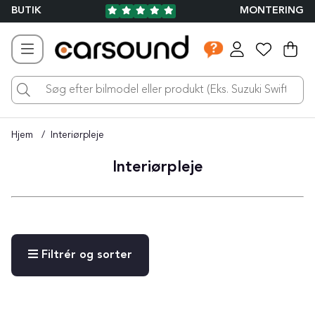
BUTIK
MONTERING
Ind
Ant
.
Hjem
Interiørpleje
Interiørpleje
Filtrér og sorter
Produkter