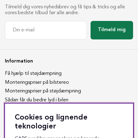
Tilmeld dig vores nyhedsbrev og få tips & tricks og alle
vores bedste tilbud før alle andre.
Tilmeld mig
Information
Få hjælp til støjdæmpning
Monteringspriser på bilstereo
Monteringspriser på støjdæmpning
Sådan får du bedre lyd i bilen
Søg på din bil
Cookies og lignende
Tak for din henvendelse
teknologier
Vil du selv støjdæmpe din bil