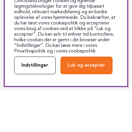
CARSound bruger cookies og lignende
Om os
lagringsteknologier for at give dig tilpasset
indhold, relevant markedsføring og en bedre
Butikken i Odense
oplevelse af vores hjemmeside. Du bekræfter, at
du har læst vores cookiepolitik og accepterer
Copyright CARSound
vores brug af cookies ved at klikke på "Luk og
Handelsbetingelser
accepter". Du kan selv til enhver tid kontrollere,
hvilke cookies der er gemt i din browser under
Job hos CARSound
”Indstillinger”. Du kan læse mere i vores
Om CARSound
Privatlivspolitik
og i vores
cookiepolitik
.
Privatlivspolitik
Indstillinger
Luk og accepter
Værkstedets åbningstider
Kundeservice
Returnering
Reparation
Fragt & levering
Track & trace