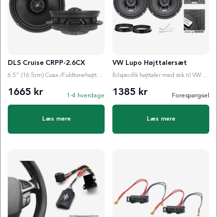
DLS Cruise CRPP-2.6CX
VW Lupo Højttalersæt
6.5" (16.5cm) Coax-/Fuldtonehøjttaler
Bilspecifik højttaler med stik til VW Lupo
1665 kr
1385 kr
1-4 hverdage
Forespørgsel
Læs mere
Læs mere