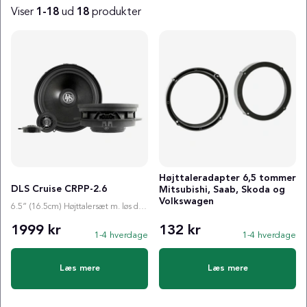
Viser
1-18
ud
18
produkter
Produkter
Højttaleradapter 6,5 tommer
DLS Cruise CRPP-2.6
Mitsubishi, Saab, Skoda og
Volkswagen
6.5” (16.5cm) Højttalersæt m. løs diskant
1999 kr
132 kr
1-4 hverdage
1-4 hverdage
Læs mere
Læs mere