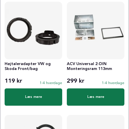
Højtaleradapter VW og
ACV Universal 2-DIN
Skoda Front/bag
Monteringsram 113mm
119 kr
299 kr
1-4 hverdage
1-4 hverdage
Læs mere
Læs mere