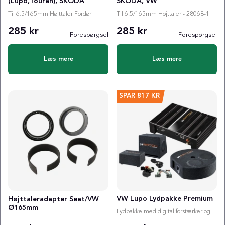
(Lupo,Touran), SKODA
SKODA, VW
Til 6.5/165mm Højttaler Fordør
Til 6.5/165mm Højttaler - 28068-1
285 kr
285 kr
Forespørgsel
Forespørgsel
Læs mere
Læs mere
SPAR
817 KR
VW Lupo Lydpakke Premium
Højttaleradapter Seat/VW
Ø165mm
Lydpakke med digital forstærker og valgfri subwoofer