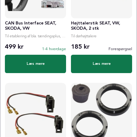
CAN Bus Interface SEAT,
Højttalerstik SEAT, VW,
SKODA, VW
SKODA, 2 stk
Til etablering af bla. tændingsplus, ratstyring etc.
Til dørhøjttalere
499 kr
185 kr
1-4 hverdage
Forespørgsel
Læs mere
Læs mere