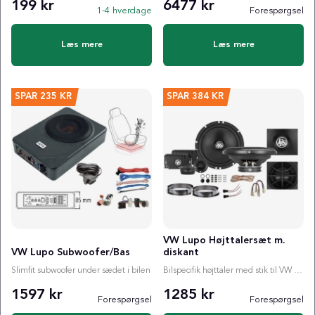
199 kr
6477 kr
1-4 hverdage
Forespørgsel
Læs mere
Læs mere
SPAR
235 KR
SPAR
384 KR
VW Lupo Højttalersæt m.
VW Lupo Subwoofer/Bas
diskant
Slimfit subwoofer under sædet i bilen
Bilspecifik højttaler med stik til VW Lupo
1597 kr
1285 kr
Forespørgsel
Forespørgsel