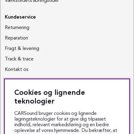
Værkstedets åbningstider
Kundeservice
Returnering
Reparation
Fragt & levering
Track & trace
Kontakt os
Sociale medier
Cookies og lignende
Facebook
teknologier
Instagram
CARSound bruger cookies og lignende
lagringsteknologier for at give dig tilpasset
Youtube
indhold, relevant markedsføring og en bedre
oplevelse af vores hjemmeside. Du bekræfter, at