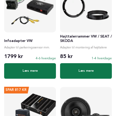
Højttalerrammer VW / SEAT /
Infoadapter VW
SKODA
Adapter til parkeringssensor mm.
Adapter til montering af højttalere
1799 kr
85 kr
4-6 hverdage
1-4 hverdage
Læs mere
Læs mere
SPAR
817 KR