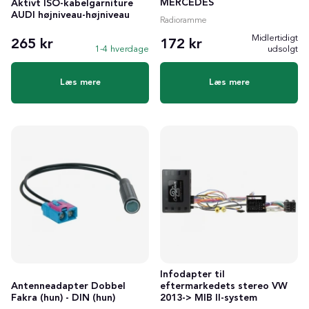
MERCEDES
Aktivt ISO-kabelgarniture
AUDI højniveau-højniveau
Radioramme
Midlertidigt
265 kr
172 kr
1-4 hverdage
udsolgt
Læs mere
Læs mere
Infodapter til
Antenneadapter Dobbel
eftermarkedets stereo VW
Fakra (hun) - DIN (hun)
2013-> MIB II-system