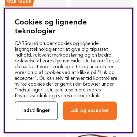
SPAR
384 KR
Cookies og lignende
teknologier
CARSound bruger cookies og lignende
lagringsteknologier for at give dig tilpasset
indhold, relevant markedsføring og en bedre
oplevelse af vores hjemmeside. Du bekræfter, at
VW Passat VIII (B8) (2015>)
du har læst vores cookiepolitik og accepterer
Højttalersæt m. diskant
Qi-oplader til Volkswagen
vores brug af cookies ved at klikke på "Luk og
Passat (B8) 2014-
Bilspecifik højttaler til Volkswagen Passat VIII (B8) (2015>)
accepter". Du kan selv til enhver tid kontrollere,
hvilke cookies der er gemt i din browser under
1285 kr
1465 kr
”Indstillinger”. Du kan læse mere i vores
Forespørgsel
7-10 hverdage
Privatlivspolitik
og i vores
cookiepolitik
.
Læs mere
Læs mere
Indstillinger
Luk og accepter