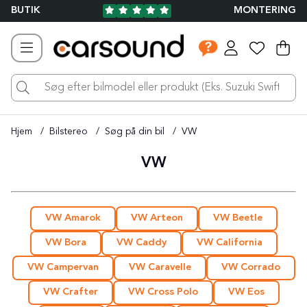
BUTIK
MONTERING
Ind
Ant
.
Hjem
Bilstereo
Søg på din bil
VW
VW
VW Amarok
VW Arteon
VW Beetle
VW Bora
VW Caddy
VW California
VW Campervan
VW Caravelle
VW Corrado
VW Crafter
VW Cross Polo
VW Eos