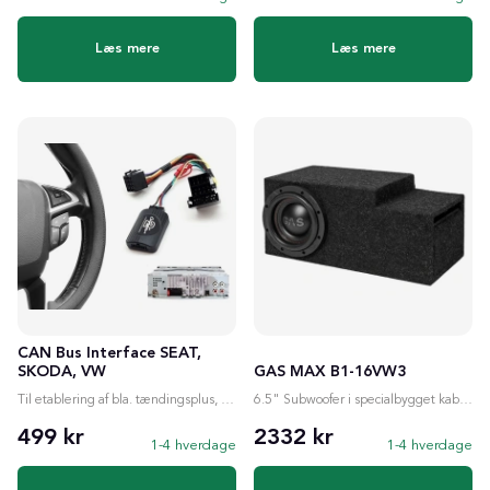
Læs mere
Læs mere
CAN Bus Interface SEAT,
SKODA, VW
GAS MAX B1-16VW3
Til etablering af bla. tændingsplus, ratstyring etc.
6.5" Subwoofer i specialbygget kabinet
499 kr
2332 kr
1-4 hverdage
1-4 hverdage