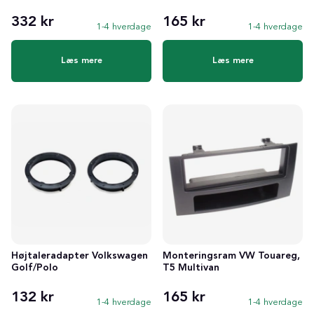
332 kr
165 kr
1-4 hverdage
1-4 hverdage
Læs mere
Læs mere
Højtaleradapter Volkswagen
Monteringsram VW Touareg,
Golf/Polo
T5 Multivan
132 kr
165 kr
1-4 hverdage
1-4 hverdage