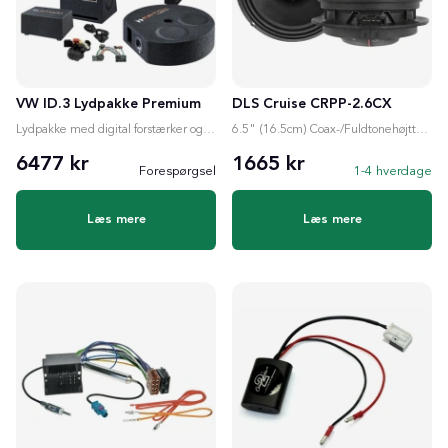
VW ID.3 Lydpakke Premium
DLS Cruise CRPP-2.6CX
Lydpakke med digital forstærker og valgfri subwoofer
6.5" (16.5cm) Coax-/Fuldtonehøjttaler
6477 kr
1665 kr
Forespørgsel
1-4 hverdage
Læs mere
Læs mere