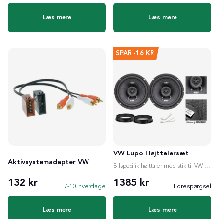
Læs mere
Læs mere
SPAR
-16 KR
VW Lupo Højttalersæt
Aktivsystemadapter VW
Bilspecifik højttaler med stik til VW Lupo
132 kr
1385 kr
7-10 hverdage
Forespørgsel
Læs mere
Læs mere