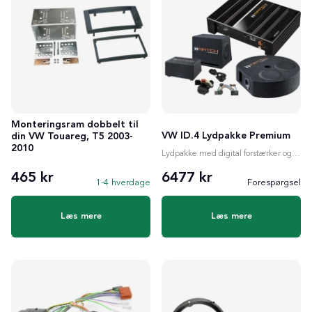
Monteringsram dobbelt til
VW ID.4 Lydpakke Premium
din VW Touareg, T5 2003-
2010
Lydpakke med digital forstærker og valgfri subwoofer
465 kr
6477 kr
1-4 hverdage
Forespørgsel
Læs mere
Læs mere