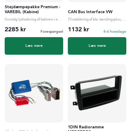
Støjdæmpepakke Premium -
VAREBIL (Kabine)
CAN Bus Interface VW
Grundig lydisolering af kabinen i en varebil (4.5 m²)
Til etablering af bla. tændingsplus, ratstyring etc.
2285 kr
1132 kr
Forespørgsel
4-6 hverdage
Læs mere
Læs mere
1DIN Radioramme