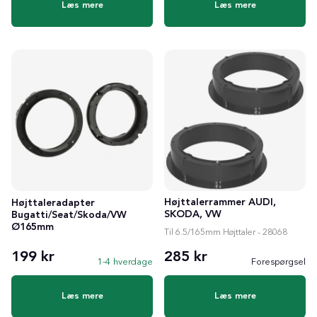
Læs mere
Læs mere
Højttalerrammer AUDI,
Højttaleradapter
SKODA, VW
Bugatti/Seat/Skoda/VW
Ø165mm
Til 6.5/165mm Højttaler - 28068
199 kr
285 kr
1-4 hverdage
Forespørgsel
Læs mere
Læs mere