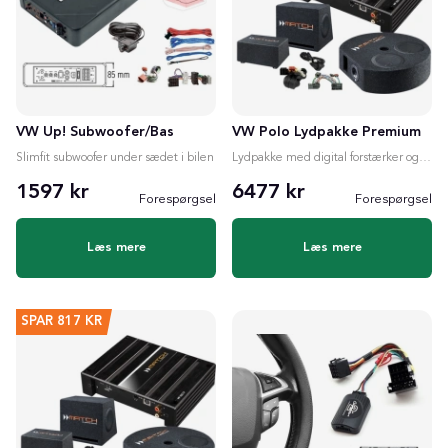
VW Up! Subwoofer/Bas
VW Polo Lydpakke Premium
Slimfit subwoofer under sædet i bilen
Lydpakke med digital forstærker og valgfri subwoofer
1597 kr
6477 kr
Forespørgsel
Forespørgsel
Læs mere
Læs mere
SPAR
817 KR