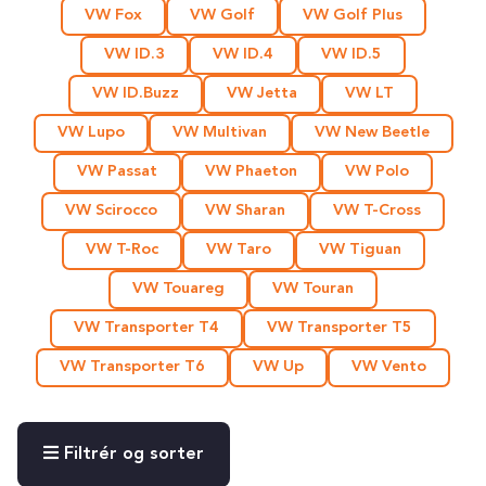
VW Fox
VW Golf
VW Golf Plus
VW ID.3
VW ID.4
VW ID.5
VW ID.Buzz
VW Jetta
VW LT
VW Lupo
VW Multivan
VW New Beetle
VW Passat
VW Phaeton
VW Polo
VW Scirocco
VW Sharan
VW T-Cross
VW T-Roc
VW Taro
VW Tiguan
VW Touareg
VW Touran
VW Transporter T4
VW Transporter T5
VW Transporter T6
VW Up
VW Vento
Filtrér og sorter