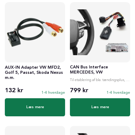
CAN Bus Interface
AUX-IN Adapter VW MFD2,
MERCEDES, VW
Golf 5, Passat, Skoda Nexus
m.m.
Til etablering af bla. tændingsplus, ratstyring etc.
132 kr
799 kr
1-4 hverdage
1-4 hverdage
Læs mere
Læs mere