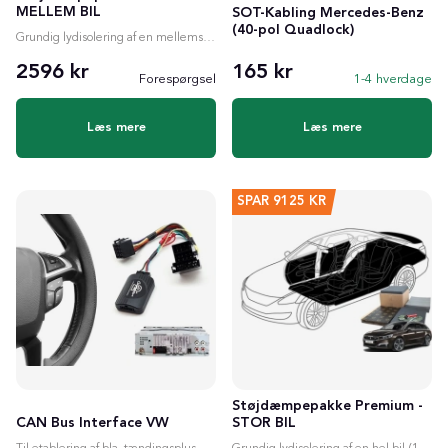
MELLEM BIL
SOT-Kabling Mercedes-Benz
(40-pol Quadlock)
Grundig lydisolering af en mellemstor bil (8m²)
2596 kr
165 kr
Forespørgsel
1-4 hverdage
Læs mere
Læs mere
SPAR
9125 KR
Støjdæmpepakke Premium -
CAN Bus Interface VW
STOR BIL