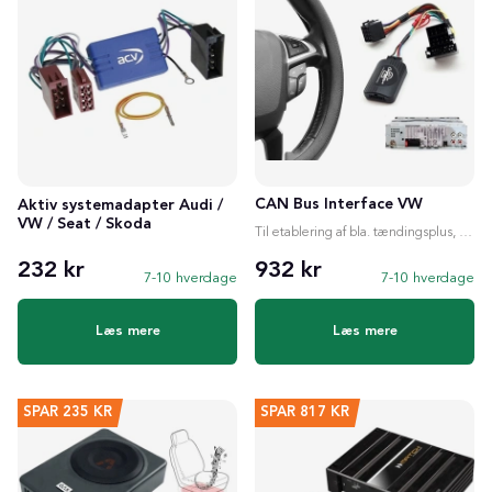
CAN Bus Interface VW
Aktiv systemadapter Audi /
VW / Seat / Skoda
Til etablering af bla. tændingsplus, ratstyring etc.
232 kr
932 kr
7-10 hverdage
7-10 hverdage
Læs mere
Læs mere
SPAR
235 KR
SPAR
817 KR