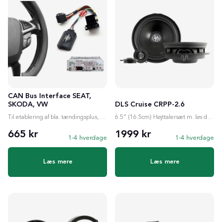
CAN Bus Interface SEAT,
SKODA, VW
DLS Cruise CRPP-2.6
Til etablering af bla. tændingsplus, ratstyring etc.
6.5” (16.5cm) Højttalersæt m. løs diskant
665 kr
1999 kr
1-4 hverdage
1-4 hverdage
Læs mere
Læs mere