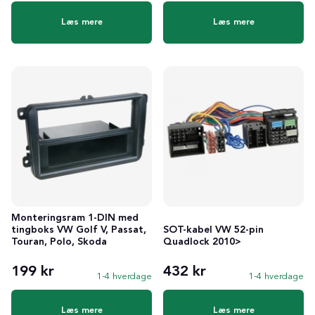
Læs mere
Læs mere
Monteringsram 1-DIN med
tingboks VW Golf V, Passat,
SOT-kabel VW 52-pin
Touran, Polo, Skoda
Quadlock 2010>
199 kr
432 kr
1-4 hverdage
1-4 hverdage
Læs mere
Læs mere