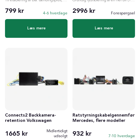
Til etablering af bla. tændingsplus, ratstyring etc.
Grundig lydisolering af en hel bil (10.0m²)
799 kr
2996 kr
4-6 hverdage
Forespørgsel
Læs mere
Læs mere
Connects2 Backkamera-
Ratstyrningskabelgennemførin
retention Volkswagen
Mercedes, flere modeller
Midlertidigt
1665 kr
932 kr
udsolgt
7-10 hverdage