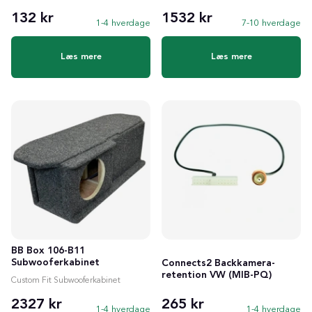
132 kr
1532 kr
1-4 hverdage
7-10 hverdage
Læs mere
Læs mere
BB Box 106-B11
Subwooferkabinet
Connects2 Backkamera-
retention VW (MIB-PQ)
Custom Fit Subwooferkabinet
2327 kr
265 kr
1-4 hverdage
1-4 hverdage