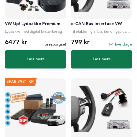
VW Up! Lydpakke Premium
o-CAN Bus Interface VW
Lydpakke med digital forstærker og valgfri subwoofer
Til etablering af bla. tændingsplus, ratstyring etc.
6477 kr
799 kr
Forespørgsel
1-4 hverdage
Læs mere
Læs mere
SPAR
3921 KR