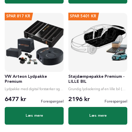
SPAR
817 KR
SPAR
5401 KR
VW Arteon Lydpakke
Støjdæmpepakke Premium -
Premium
LILLE BIL
Lydpakke med digital forstærker og valgfri subwoofer
Grundig lydisolering af en lille bil (6m²)
6477 kr
2196 kr
Forespørgsel
Forespørgsel
Læs mere
Læs mere