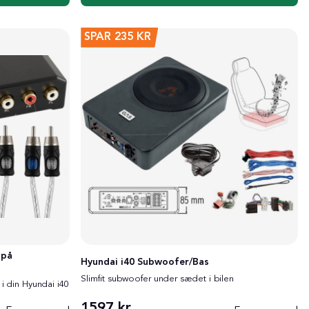
SPAR
235 KR
 på
Hyundai i40 Subwoofer/Bas
Slimfit subwoofer under sædet i bilen
 i din Hyundai i40
1597 kr