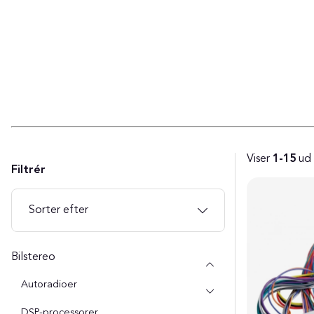
Viser
1-15
ud
Filtrér
Produkter
Sorter efter
Bilstereo
Autoradioer
DSP-processorer