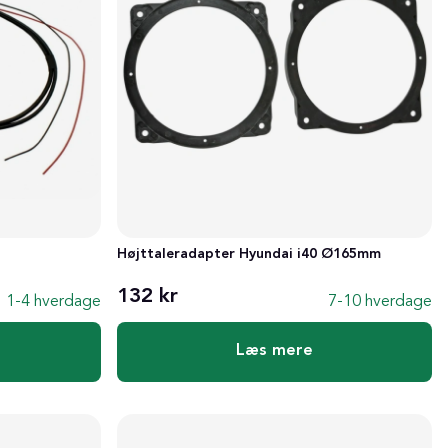
Højttaleradapter Hyundai i40 Ø165mm
132 kr
1-4 hverdage
7-10 hverdage
Læs mere