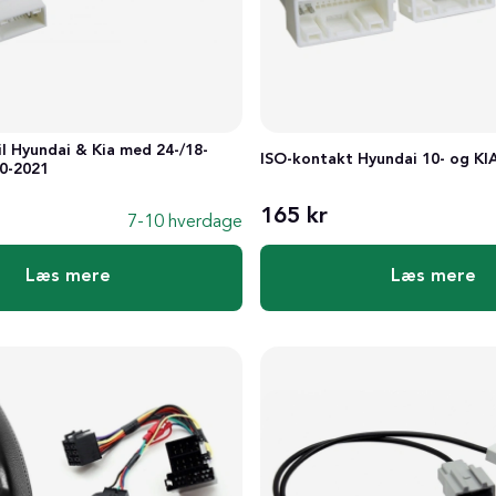
il Hyundai & Kia med 24-/18-
ISO-kontakt Hyundai 10- og KIA
10-2021
165 kr
7-10 hverdage
Læs mere
Læs mere