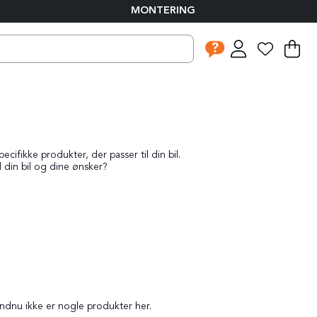
MONTERING
I
An
.
ifikke produkter, der passer til din bil.
l din bil og dine ønsker?
endnu ikke er nogle produkter her.