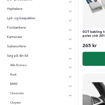
Højttalere
Lyd- og baspakker
Forstærkere
SOT-kabling t
polet stik 20
Kameraer
265 kr
Subwoofere
Søg på din bil
Alfa Romeo
Audi
BMW
Chevrolet
Chrysler