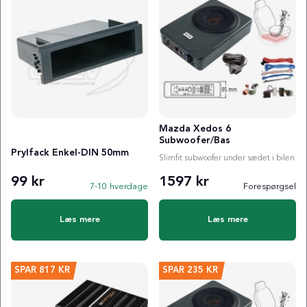
Mazda Xedos 6
Subwoofer/Bas
Prylfack Enkel-DIN 50mm
Slimfit subwoofer under sædet i bilen
99 kr
1597 kr
7-10 hverdage
Forespørgsel
Læs mere
Læs mere
SPAR
817 KR
SPAR
235 KR