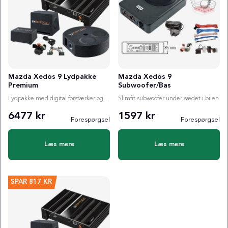
Mazda Xedos 9 Lydpakke
Mazda Xedos 9
Premium
Subwoofer/Bas
Lydpakke med digital forstærker og valgfri subwoofer
Slimfit subwoofer under sædet i bilen
6477 kr
1597 kr
Forespørgsel
Forespørgsel
Læs mere
Læs mere
SPAR
817 KR