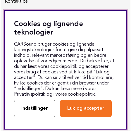
Kontakt os
Sociale medier
Cookies og lignende
Facebook
teknologier
Instagram
CARSound bruger cookies og lignende
lagringsteknologier for at give dig tilpasset
Youtube
indhold, relevant markedsføring og en bedre
oplevelse af vores hjemmeside. Du bekræfter, at
TikTok
du har læst vores cookiepolitik og accepterer
vores brug af cookies ved at klikke på "Luk og
accepter". Du kan selv til enhver tid kontrollere,
hvilke cookies der er gemt i din browser under
”Indstillinger”. Du kan læse mere i vores
Privatlivspolitik
og i vores
cookiepolitik
.
Copyright © 1999-2025 CARSound
Middelfartvej 3 - 5000 Odense C - Tlf. 70 70 70 47
Indstillinger
Luk og accepter