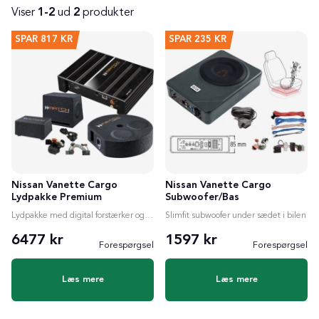
Viser
1-2
ud
2
produkter
Produkter
SPAR
817 KR
SPAR
235 KR
Nissan Vanette Cargo
Nissan Vanette Cargo
Lydpakke Premium
Subwoofer/Bas
Lydpakke med digital forstærker og valgfri subwoofer
Slimfit subwoofer under sædet i bilen
6477 kr
1597 kr
Forespørgsel
Forespørgsel
Læs mere
Læs mere