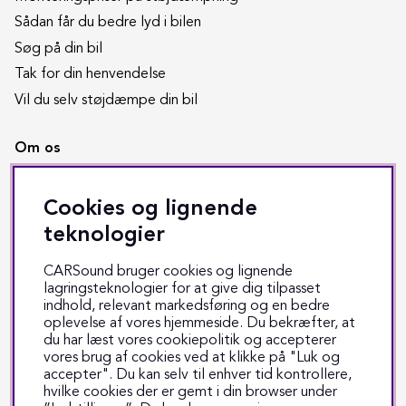
Sådan får du bedre lyd i bilen
Søg på din bil
Tak for din henvendelse
Vil du selv støjdæmpe din bil
Om os
Butikken i Odense
Cookies og lignende
Copyright CARSound
teknologier
Handelsbetingelser
Job hos CARSound
CARSound bruger cookies og lignende
Om CARSound
lagringsteknologier for at give dig tilpasset
indhold, relevant markedsføring og en bedre
Privatlivspolitik
oplevelse af vores hjemmeside. Du bekræfter, at
Værkstedets åbningstider
du har læst vores cookiepolitik og accepterer
vores brug af cookies ved at klikke på "Luk og
accepter". Du kan selv til enhver tid kontrollere,
Kundeservice
hvilke cookies der er gemt i din browser under