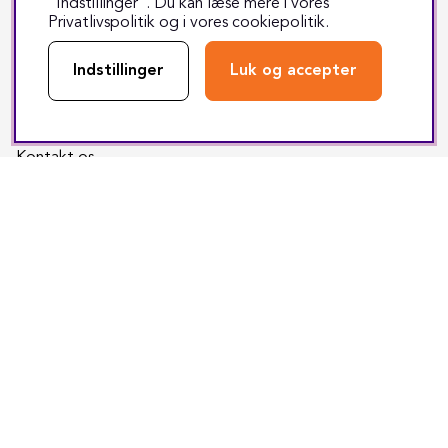
”Indstillinger”. Du kan læse mere i vores
Returnering
Privatlivspolitik
og i vores
cookiepolitik
.
Reparation
Indstillinger
Luk og accepter
Fragt & levering
Track & trace
Kontakt os
Sociale medier
Facebook
Instagram
Youtube
TikTok