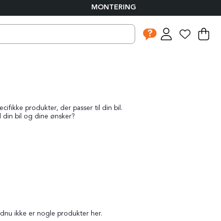
MONTERING
I
An
.
fikke produkter, der passer til din bil.
l din bil og dine ønsker?
ndnu ikke er nogle produkter her.