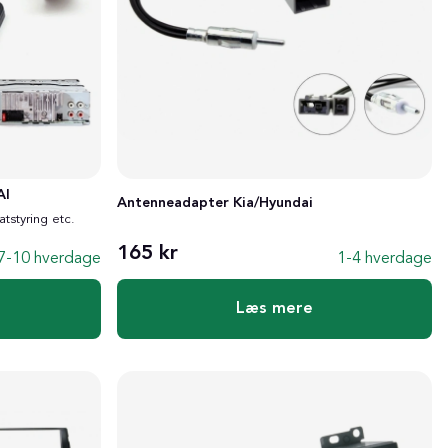
AI
Antenneadapter Kia/Hyundai
atstyring etc.
165 kr
7-10 hverdage
1-4 hverdage
Læs mere