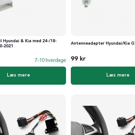
il Hyundai & Kia med 24-/18-
Antenneadapter Hyundai/Kia G
10-2021
99 kr
7-10 hverdage
Læs mere
Læs mere