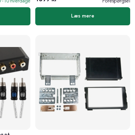
7-10 hverdage
Forespørgsel
Læs mere
ng på