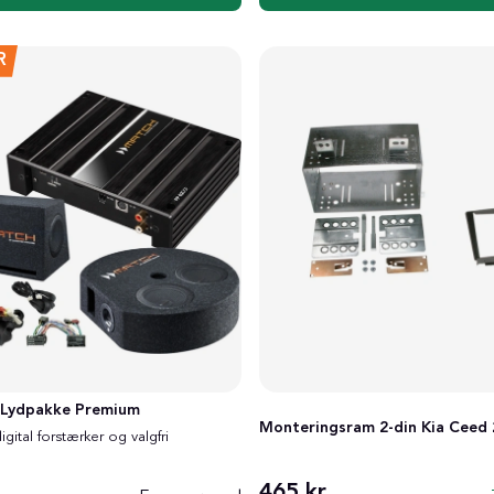
R
d Lydpakke Premium
Monteringsram 2-din Kia Ceed
ital forstærker og valgfri
465 kr