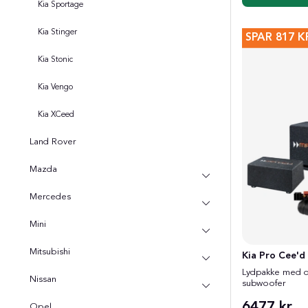
Kia Sportage
Kia Stinger
SPAR
817 K
Kia Stonic
Kia Vengo
Kia XCeed
Land Rover
Mazda
Mercedes
Mini
Mitsubishi
Kia Pro Cee'
Lydpakke med dig
Nissan
subwoofer
6477 kr
Opel