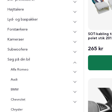
Højttalere
Lyd- og baspakker
Forstærkere
SOT-kabling t
polet stik 20
Kameraer
265 kr
Subwoofere
Søg på din bil
Alfa Romeo
Audi
BMW
Chevrolet
Chrysler