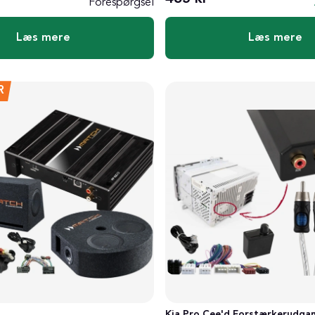
Forespørgsel
Læs mere
Læs mere
R
Kia Pro Cee'd Forstærkerudga