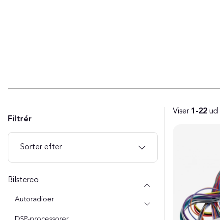
Viser
1-22
ud
Filtrér
Produkter
Sorter efter
Bilstereo
Autoradioer
DSP-processorer