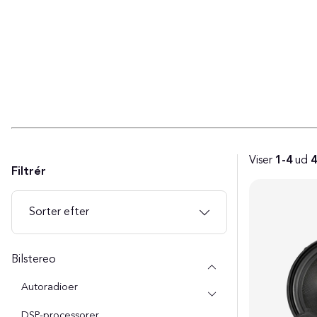
Viser
1-4
ud
4
Filtrér
Produkter
Sorter efter
Bilstereo
Autoradioer
DSP-processorer