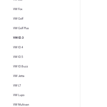
VW Fox
VW Golf
VW Golf Plus
VW ID.3
VW ID.4
VW ID.5
VW ID.Buzz
VW Jetta
VW LT
VW Lupo
VW Multivan