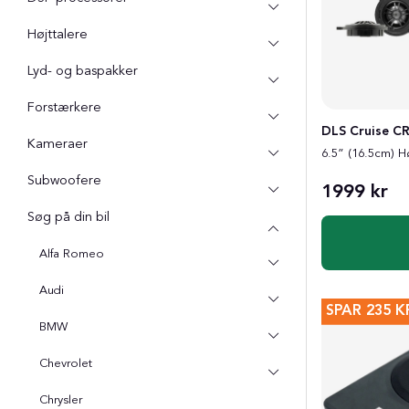
Højttalere
Lyd- og baspakker
Forstærkere
DLS Cruise CR
Kameraer
6.5” (16.5cm) Hø
Subwoofere
1999 kr
Søg på din bil
Alfa Romeo
Audi
SPAR
235 K
BMW
Chevrolet
Chrysler