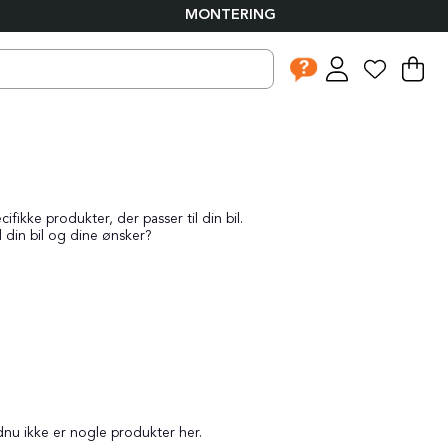
MONTERING
I
An
.
fikke produkter, der passer til din bil.
l din bil og dine ønsker?
dnu ikke er nogle produkter her.