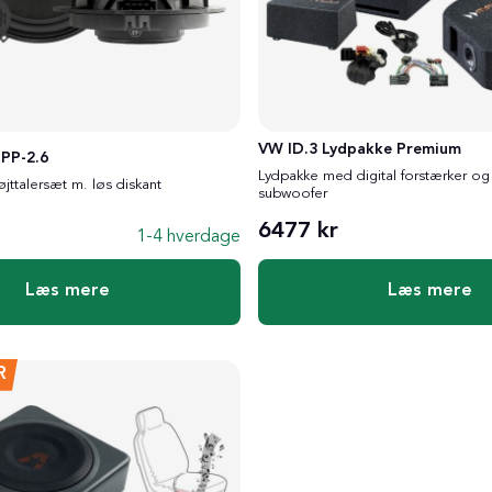
VW ID.3 Lydpakke Premium
PP-2.6
Lydpakke med digital forstærker og 
jttalersæt m. løs diskant
subwoofer
6477 kr
1-4 hverdage
Læs mere
Læs mere
R