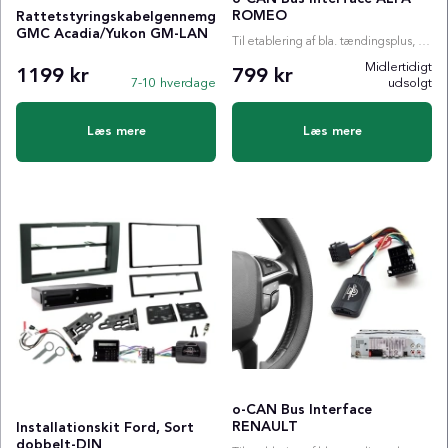
ROMEO
Rattetstyringskabelgennemgang
GMC Acadia/Yukon GM-LAN
Til etablering af bla. tændingsplus, ratstyring etc.
Midlertidigt
1199 kr
799 kr
7-10 hverdage
udsolgt
Læs mere
Læs mere
o-CAN Bus Interface
RENAULT
Installationskit Ford, Sort
dobbelt-DIN