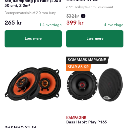
Støjdæmpning på rulle (400 x
50 cm), 2.0m²
6.5” Dørhøjttaler m. løs diskant
Dæmpemateriale af 2.0 mm butyl
532 kr
265 kr
399 kr
1-4 hverdage
1-4 hverdage
Normalpris:
Læs mere
Læs mere
SOMMARKAMPAGNE
SPAR
66
KR
KAMPAGNE
Bass Habit Play P165
GAS MAD X1-54