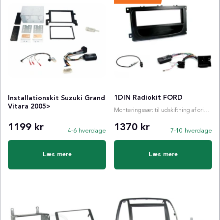
1DIN Radiokit FORD
Installationskit Suzuki Grand
Vitara 2005>
Monteringssæt til udskiftning af originalradio
1199 kr
1370 kr
4-6 hverdage
7-10 hverdage
Læs mere
Læs mere