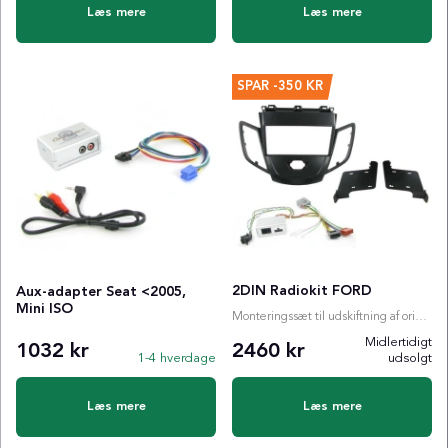
Læs mere
Læs mere
SPAR
-350 KR
2DIN Radiokit FORD
Aux-adapter Seat <2005,
Mini ISO
Monteringssæt til udskiftning af originalradio
Midlertidigt
1032 kr
2460 kr
1-4 hverdage
udsolgt
Læs mere
Læs mere