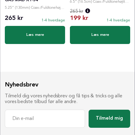
6.5” (16.5cm) Coax-/Fuldtonehøjttaler
5.25” (130mm) Coax-/Fuldtonehøjttaler
265 kr
265 kr
199 kr
1-4 hverdage
1-4 hverdage
Normalpris:
Læs mere
Læs mere
Nyhedsbrev
Tilmeld dig vores nyhedsbrev og få tips & tricks og alle
vores bedste tilbud før alle andre.
Tilmeld mig