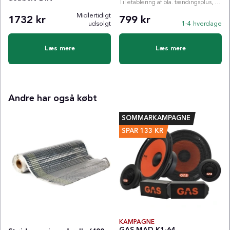
Til etablering af bla. tændingsplus, ratstyring etc.
Midlertidigt
1732 kr
799 kr
udsolgt
1-4 hverdage
Læs mere
Læs mere
Andre har også købt
SOMMARKAMPAGNE
SPAR
133
KR
KAMPAGNE
GAS MAD K1-64