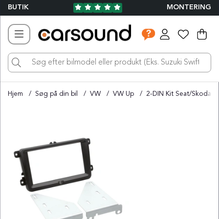
BUTIK
MONTERING
Ind
Ant
.
Hjem
Søg på din bil
VW
VW Up
2-DIN Kit Seat/Skoda/V
Produktbilleder