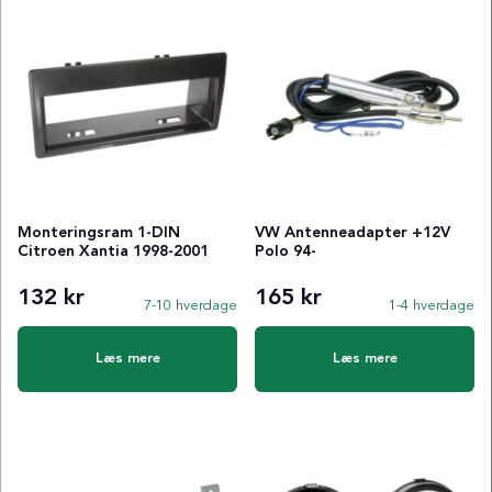
Monteringsram 1-DIN
VW Antenneadapter +12V
Citroen Xantia 1998-2001
Polo 94-
132 kr
165 kr
7-10 hverdage
1-4 hverdage
Læs mere
Læs mere