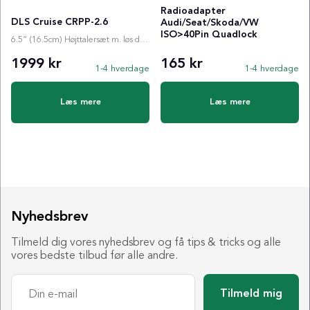
Radioadapter
DLS Cruise CRPP-2.6
Audi/Seat/Skoda/VW
ISO>40Pin Quadlock
6.5” (16.5cm) Højttalersæt m. løs diskant
1999 kr
165 kr
1-4 hverdage
1-4 hverdage
Læs mere
Læs mere
Nyhedsbrev
Tilmeld dig vores nyhedsbrev og få tips & tricks og alle
vores bedste tilbud før alle andre.
Tilmeld mig