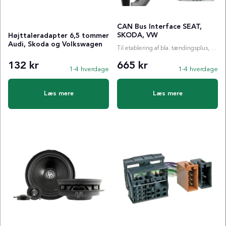
CAN Bus Interface SEAT,
SKODA, VW
Højttaleradapter 6,5 tommer
Audi, Skoda og Volkswagen
Til etablering af bla. tændingsplus, ratstyring etc.
132 kr
665 kr
1-4 hverdage
1-4 hverdage
Læs mere
Læs mere