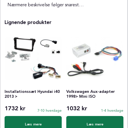
Nærmere beskrivelse følger snarest…
Lignende produkter
Installationssæt Hyundai i40
Volkswagen Aux-adapter
2013 >
1998> Mini ISO
1732 kr
1032 kr
7-10 hverdage
1-4 hverdage
Læs mere
Læs mere