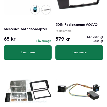
2DIN Radioramme VOLVO
Mercedes Antenneadapter
Radioramme
Midlertidigt
65 kr
579 kr
1-4 hverdage
udsolgt
Læs mere
Læs mere