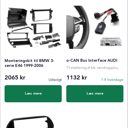
o-CAN Bus Interface AUDI
Monteringskit til BMW 3-
serie E46 1999-2006
Til etablering af bla. tændingsplus, ratstyring etc.
2065 kr
1132 kr
Udsolgt
1-4 hverdage
Læs mere
Læs mere