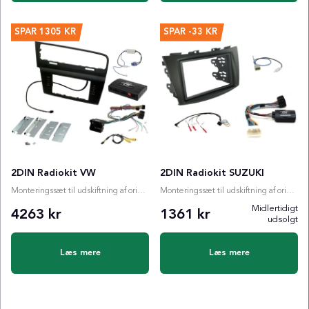
SPAR
1305 KR
SPAR
-33 KR
2DIN Radiokit VW
2DIN Radiokit SUZUKI
Monteringssæt til udskiftning af originalradio
Monteringssæt til udskiftning af originalradio
Midlertidigt
4263 kr
1361 kr
udsolgt
Læs mere
Læs mere