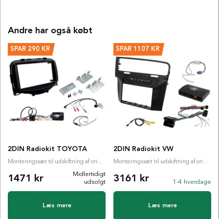
Andre har også købt
SPAR
290 KR
SPAR
1107 KR
2DIN Radiokit TOYOTA
2DIN Radiokit VW
Monteringssæt til udskiftning af originalradio
Monteringssæt til udskiftning af originalradio
Midlertidigt
1471 kr
3161 kr
udsolgt
1-4 hverdage
Læs mere
Læs mere