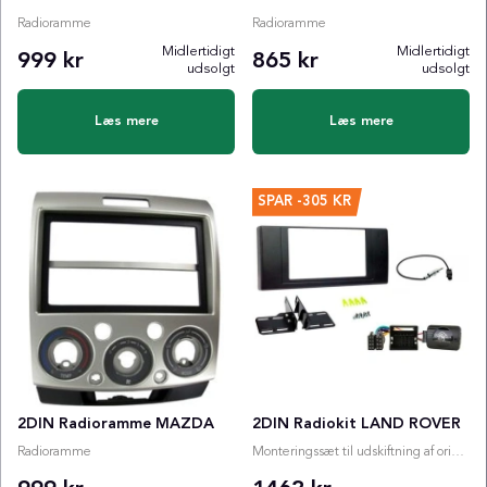
Radioramme
Radioramme
Midlertidigt
Midlertidigt
999 kr
865 kr
udsolgt
udsolgt
Læs mere
Læs mere
SPAR
-305 KR
2DIN Radioramme MAZDA
2DIN Radiokit LAND ROVER
Radioramme
Monteringssæt til udskiftning af originalradio