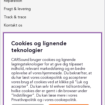
Reparation
Fragt & levering
Track & trace
Kontakt os
Sociale medier
Cookies og lignende
Facebook
teknologier
Instagram
CARSound bruger cookies og lignende
lagringsteknologier for at give dig tilpasset
Youtube
indhold, relevant markedsføring og en bedre
oplevelse af vores hjemmeside. Du bekræfter, at
TikTok
du har læst vores cookiepolitik og accepterer
vores brug af cookies ved at klikke på "Luk og
accepter". Du kan selv til enhver tid kontrollere,
hvilke cookies der er gemt i din browser under
”Indstillinger”. Du kan læse mere i vores
Privatlivspolitik
og i vores
cookiepolitik
.
Copyright © 1999-2025 CARSound