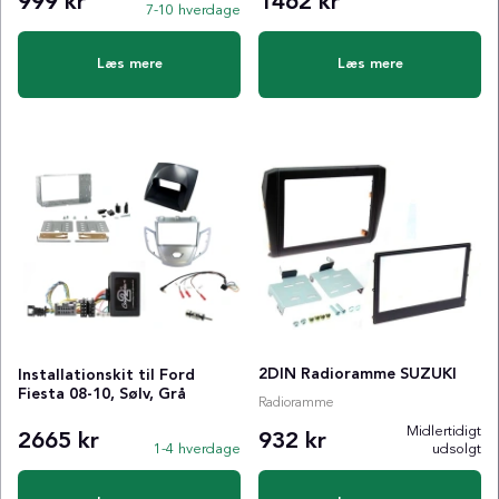
999 kr
1462 kr
7-10 hverdage
Læs mere
Læs mere
2DIN Radioramme SUZUKI
Installationskit til Ford
Fiesta 08-10, Sølv, Grå
Radioramme
Midlertidigt
2665 kr
932 kr
1-4 hverdage
udsolgt