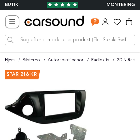
BUTIK
MONTERING
Ind
Ant
.
Hjem
Bilstereo
Autoradiotilbehør
Radiokits
2DIN Radiok
Produktbilleder
SPAR
216 KR