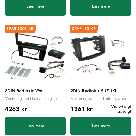
Læs mere
Læs mere
SPAR
1305 KR
SPAR
-33 KR
2DIN Radiokit VW
2DIN Radiokit SUZUKI
Monteringssæt til udskiftning af originalradio
Monteringssæt til udskiftning af originalradio
Midlertidigt
4263 kr
1361 kr
udsolgt
Læs mere
Læs mere