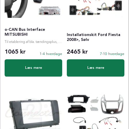
o-CAN Bus Interface
MITSUBISHI
Installationskit Ford Fiesta
2008>, Sølv
Til etablering af bla. tændingsplus, ratstyring etc.
1065 kr
2465 kr
1-4 hverdage
7-10 hverdage
Læs mere
Læs mere