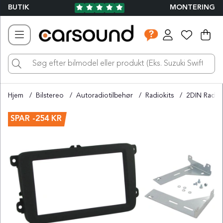
BUTIK
MONTERING
Ind
Ant
.
Hjem
Bilstereo
Autoradiotilbehør
Radiokits
2DIN Radio
Produktbilleder
SPAR
-254 KR