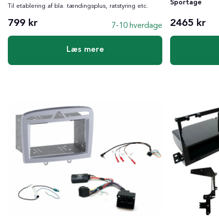
Sportage
Til etablering af bla. tændingsplus, ratstyring etc.
799 kr
2465 kr
7-10 hverdage
Læs mere