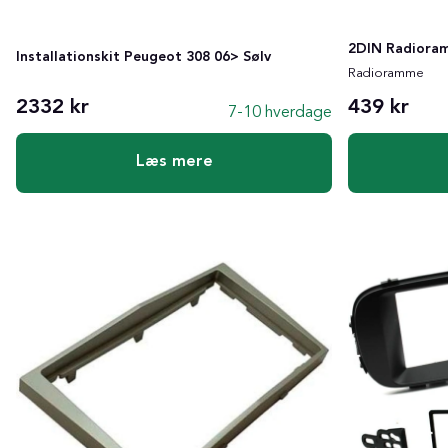
2DIN Radiora
Installationskit Peugeot 308 06> Sølv
Radioramme
2332 kr
439 kr
7-10 hverdage
Læs mere