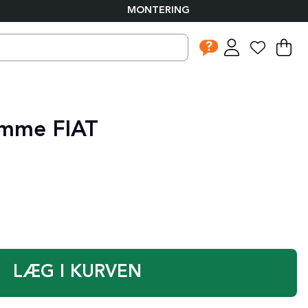
MONTERING
I
An
.
amme FIAT