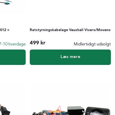
2012 >
Ratstyrningskabelage Vauxhall Vivaro/Movano
499 kr
7-10 hverdage
Midlertidigt udsolgt
Læs mere