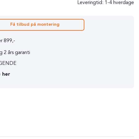
Leveringtid:
1-4 hverdage
Få tilbud på montering
r 899,-
 2 års garanti
RAGENDE
e
her