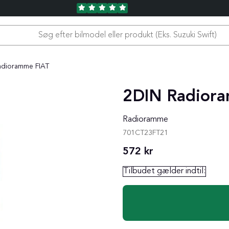
adioramme FIAT
2DIN Radior
Radioramme
701CT23FT21
572
kr
Tilbudet gælder indtil: