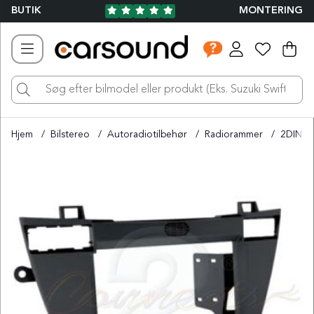
BUTIK
MONTERING
Ind
Ant
.
Hjem
Bilstereo
Autoradiotilbehør
Radiorammer
2DIN R
Produktbilleder