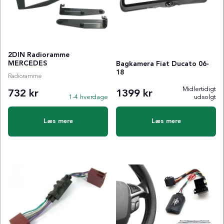
2DIN Radioramme
MERCEDES
Bagkamera Fiat Ducato 06-
18
Radioramme
Midlertidigt
732 kr
1399 kr
1-4 hverdage
udsolgt
Læs mere
Læs mere