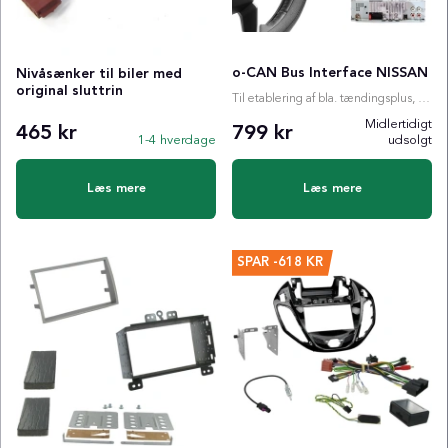
o-CAN Bus Interface NISSAN
Nivåsænker til biler med
original sluttrin
Til etablering af bla. tændingsplus, ratstyring etc.
Midlertidigt
465 kr
799 kr
1-4 hverdage
udsolgt
Læs mere
Læs mere
SPAR
-618 KR