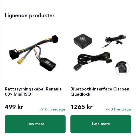
Lignende produkter
Rattstyrningskabel Renault
Bluetooth-interface Citroën,
00> Mini ISO
Quadlock
499 kr
1265 kr
7-10 hverdage
7-10 hverdage
Læs mere
Læs mere