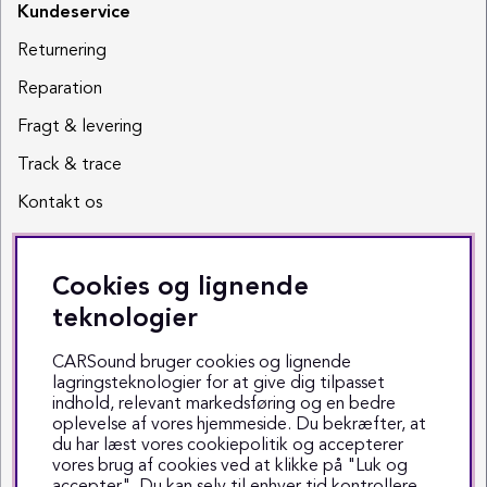
Kundeservice
Returnering
Reparation
Fragt & levering
Track & trace
Kontakt os
Sociale medier
Cookies og lignende
Facebook
teknologier
Instagram
CARSound bruger cookies og lignende
lagringsteknologier for at give dig tilpasset
Youtube
indhold, relevant markedsføring og en bedre
oplevelse af vores hjemmeside. Du bekræfter, at
TikTok
du har læst vores cookiepolitik og accepterer
vores brug af cookies ved at klikke på "Luk og