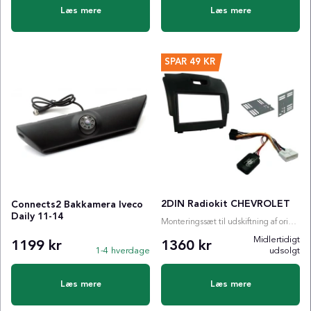
Læs mere
Læs mere
SPAR
49 KR
2DIN Radiokit CHEVROLET
Connects2 Bakkamera Iveco
Daily 11-14
Monteringssæt til udskiftning af originalradio
Midlertidigt
1199 kr
1360 kr
1-4 hverdage
udsolgt
Læs mere
Læs mere