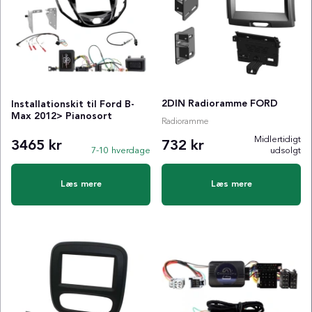
2DIN Radioramme FORD
Installationskit til Ford B-
Max 2012> Pianosort
Radioramme
Midlertidigt
3465 kr
732 kr
7-10 hverdage
udsolgt
Læs mere
Læs mere