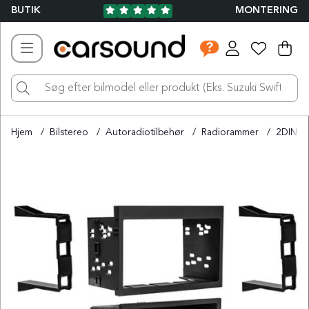
BUTIK
MONTERING
Ind
Ant
.
Hjem
Bilstereo
Autoradiotilbehør
Radiorammer
2DIN R
Produktbilleder