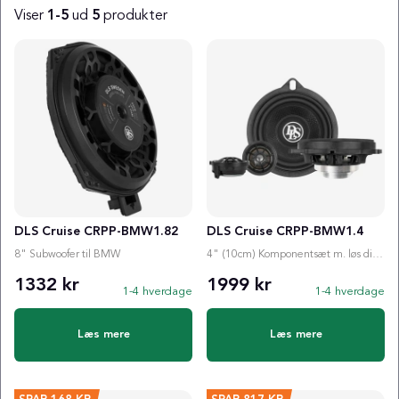
Viser
1-5
ud
5
produkter
Produkter
DLS Cruise CRPP-BMW1.82
DLS Cruise CRPP-BMW1.4
8" Subwoofer til BMW
4" (10cm) Komponentsæt m. løs diskant til BMW
1332 kr
1999 kr
1-4 hverdage
1-4 hverdage
Læs mere
Læs mere