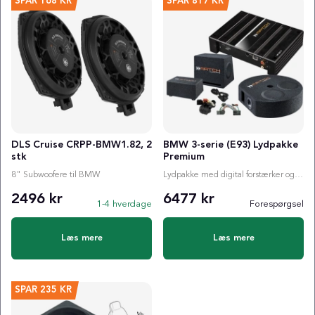
SPAR
168 KR
SPAR
817 KR
DLS Cruise CRPP-BMW1.82, 2
BMW 3-serie (E93) Lydpakke
stk
Premium
8" Subwoofere til BMW
Lydpakke med digital forstærker og valgfri subwoofer
2496 kr
6477 kr
1-4 hverdage
Forespørgsel
Læs mere
Læs mere
SPAR
235 KR