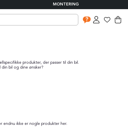
MONTERING
I
An
.
specifikke produkter, der passer til din bil.
l din bil og dine ønsker?
er endnu ikke er nogle produkter her.