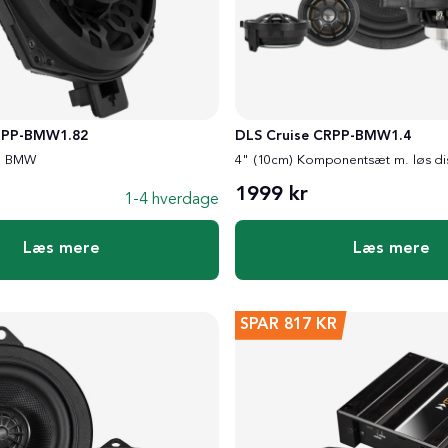
RPP-BMW1.82
DLS Cruise CRPP-BMW1.4
il BMW
4" (10cm) Komponentsæt m. løs dis
1999 kr
1-4 hverdage
Læs mere
Læs mere
SPAR
817 KR