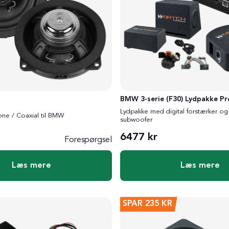
BMW 3-serie (F30) Lydpakke P
Lydpakke med digital forstærker og 
one / Coaxial til BMW
subwoofer
6477 kr
Forespørgsel
Læs mere
Læs mere
SPAR
235 KR