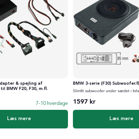
apter & spejling af
BMW 3-serie (F30) Subwoofer/
til BMW F20, F30, m.fl.
Slimfit subwoofer under sædet i bil
1597 kr
7-10 hverdage
Læs mere
Læs mere