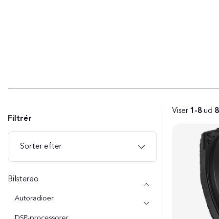
Viser
1-8
ud
8
Filtrér
Produkter
Sorter efter
Bilstereo
Autoradioer
DSP-processorer