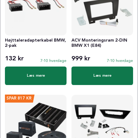
Højttaleradapterkabel BMW,
ACV Monteringsram 2-DIN
2-pak
BMW X1 (E84)
132 kr
999 kr
7-10 hverdage
7-10 hverdage
Læs mere
Læs mere
SPAR
817 KR