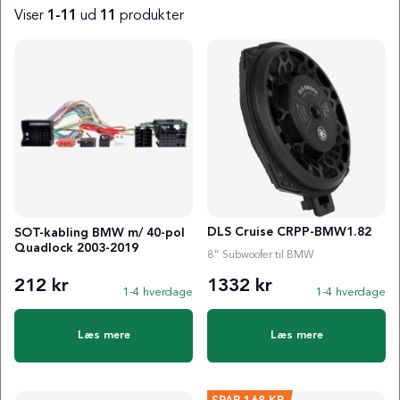
Viser
1-11
ud
11
produkter
Produkter
DLS Cruise CRPP-BMW1.82
SOT-kabling BMW m/ 40-pol
Quadlock 2003-2019
8" Subwoofer til BMW
212 kr
1332 kr
1-4 hverdage
1-4 hverdage
Læs mere
Læs mere