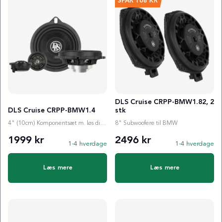
SPAR
168 KR
DLS Cruise CRPP-BMW1.82, 2
DLS Cruise CRPP-BMW1.4
stk
4" (10cm) Komponentsæt m. løs diskant til BMW
8" Subwoofere til BMW
1999 kr
2496 kr
1-4 hverdage
1-4 hverdage
Læs mere
Læs mere