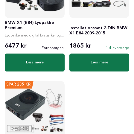
BMW X1 (E84) Lydpakke
Premium
Installationssæt 2-DIN BMW
X1 E84 2009-2015
Lydpakke med digital forstærker og valgfri subwoofer
6477 kr
1865 kr
Forespørgsel
1-4 hverdage
Læs mere
Læs mere
SPAR
235 KR