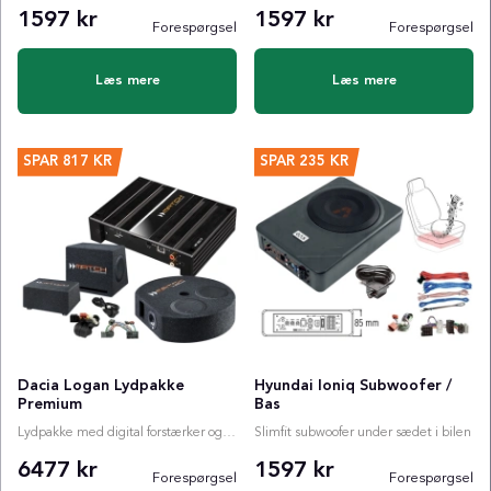
1597 kr
1597 kr
Forespørgsel
Forespørgsel
Læs mere
Læs mere
SPAR
817 KR
SPAR
235 KR
Dacia Logan Lydpakke
Hyundai Ioniq Subwoofer /
Premium
Bas
Lydpakke med digital forstærker og valgfri subwoofer
Slimfit subwoofer under sædet i bilen
6477 kr
1597 kr
Forespørgsel
Forespørgsel