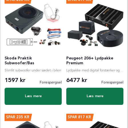
Skoda Praktik
Peugeot 206+ Lydpakke
Subwoofer/Bas
Premium
Slimfit subwoofer under sædet i bilen
Lydpakke med digital forstærker og valgfri subwoofer
1597 kr
6477 kr
Forespørgsel
Forespørgsel
Læs mere
Læs mere
SPAR
235 KR
SPAR
817 KR