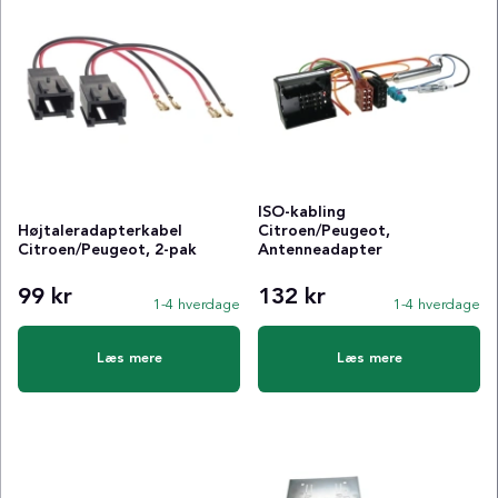
ISO-kabling
Højtaleradapterkabel
Citroen/Peugeot,
Citroen/Peugeot, 2-pak
Antenneadapter
99 kr
132 kr
1-4 hverdage
1-4 hverdage
Læs mere
Læs mere