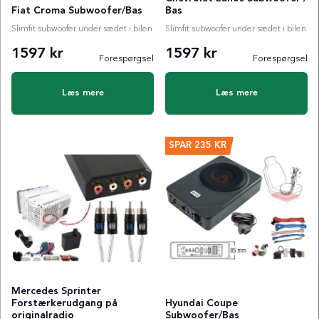
Fiat Croma Subwoofer/Bas
Bas
Slimfit subwoofer under sædet i bilen
Slimfit subwoofer under sædet i bilen
1597 kr
1597 kr
Forespørgsel
Forespørgsel
Læs mere
Læs mere
SPAR
235 KR
Mercedes Sprinter
Forstærkerudgang på
Hyundai Coupe
originalradio
Subwoofer/Bas