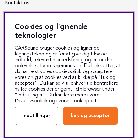
Kontakt os
Sociale medier
Cookies og lignende
Facebook
teknologier
Instagram
CARSound bruger cookies og lignende
lagringsteknologier for at give dig tilpasset
Youtube
indhold, relevant markedsføring og en bedre
oplevelse af vores hjemmeside. Du bekræfter, at
TikTok
du har læst vores cookiepolitik og accepterer
vores brug af cookies ved at klikke på "Luk og
accepter". Du kan selv til enhver tid kontrollere,
hvilke cookies der er gemt i din browser under
”Indstillinger”. Du kan læse mere i vores
Privatlivspolitik
og i vores
cookiepolitik
.
Copyright © 1999-2025 CARSound
Middelfartvej 3 - 5000 Odense C - Tlf. 70 70 70 47
Indstillinger
Luk og accepter