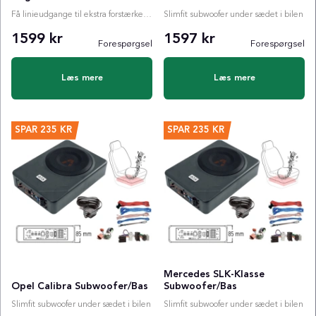
Få linieudgange til ekstra forstærker i din Mercedes Sprinter
Slimfit subwoofer under sædet i bilen
1599 kr
1597 kr
Forespørgsel
Forespørgsel
Læs mere
Læs mere
SPAR
235 KR
SPAR
235 KR
Mercedes SLK-Klasse
Opel Calibra Subwoofer/Bas
Subwoofer/Bas
Slimfit subwoofer under sædet i bilen
Slimfit subwoofer under sædet i bilen