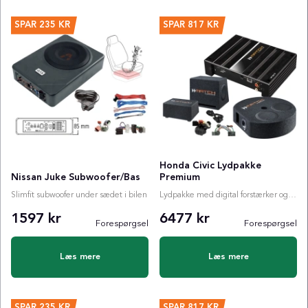
SPAR
235 KR
SPAR
817 KR
Honda Civic Lydpakke
Nissan Juke Subwoofer/Bas
Premium
Slimfit subwoofer under sædet i bilen
Lydpakke med digital forstærker og valgfri subwoofer
1597 kr
6477 kr
Forespørgsel
Forespørgsel
Læs mere
Læs mere
SPAR
235 KR
SPAR
817 KR