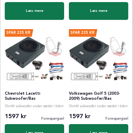
Læs mere
Læs mere
SPAR
235 KR
SPAR
235 KR
Chevrolet Lacetti
Volkswagen Golf 5 (2003-
Subwoofer/Bas
2009) Subwoofer/Bas
Slimfit subwoofer under sædet i bilen
Slimfit subwoofer under sædet i bilen
1597 kr
1597 kr
Forespørgsel
Forespørgsel
Læs mere
Læs mere