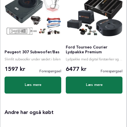
Ford Tourneo Courier
Peugeot 307 Subwoofer/Bas
Lydpakke Premium
Slimfit subwoofer under sædet i bilen
Lydpakke med digital forstærker og valgfri subwoofer
1597 kr
6477 kr
Forespørgsel
Forespørgsel
Læs mere
Læs mere
Andre har også købt