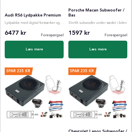
Porsche Macan Subwoofer /
Audi RS6 Lydpakke Premium
Bas
Lydpakke med digital forstærker og valgfri subwoofer
Slimfit subwoofer under sædet i bilen
6477 kr
1597 kr
Forespørgsel
Forespørgsel
Læs mere
Læs mere
SPAR
235 KR
SPAR
235 KR
Chevrolet Lanos Subwoofer /