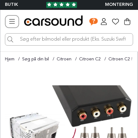
BUTIK
MONTERING
Ind
Ant
.
Hjem
Søg på din bil
Citroen
Citroen C2
Citroen C2 For
Produktbilleder