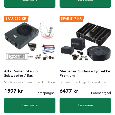
SPAR
235 KR
SPAR
817 KR
Alfa Romeo Stelvio
Mercedes G-Klasse Lydpakke
Subwoofer / Bas
Premium
Slimfit subwoofer under sædet i bilen
Lydpakke med digital forstærker og valgfri subwoofer
1597 kr
6477 kr
Forespørgsel
Forespørgsel
Læs mere
Læs mere