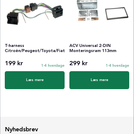
T-harness
ACV Universal 2-DIN
Citroën/Peugeot/Toyota/Fiat
Monteringsram 113mm
199 kr
299 kr
1-4 hverdage
1-4 hverdage
Læs mere
Læs mere
Nyhedsbrev