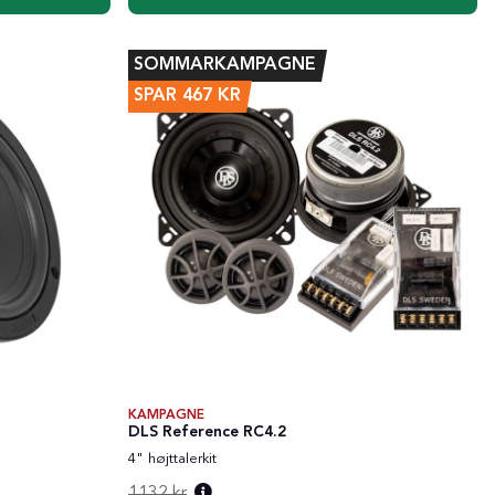
SOMMARKAMPAGNE
SPAR
467
KR
KAMPAGNE
DLS Reference RC4.2
4" højttalerkit
1132 kr