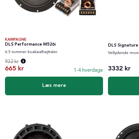
KAMPAGNE
DLS Performance M526i
DLS Signature
6.5 tommer koaksialhøjttaler
Vellydende mon
932 kr
665 kr
3332 kr
1-4 hverdage
Normalpris:
Læs mere