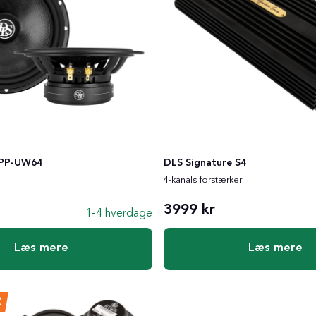
RPP-UW64
DLS Signature S4
e
4-kanals forstærker
3999 kr
1-4 hverdage
Læs mere
Læs mere
R