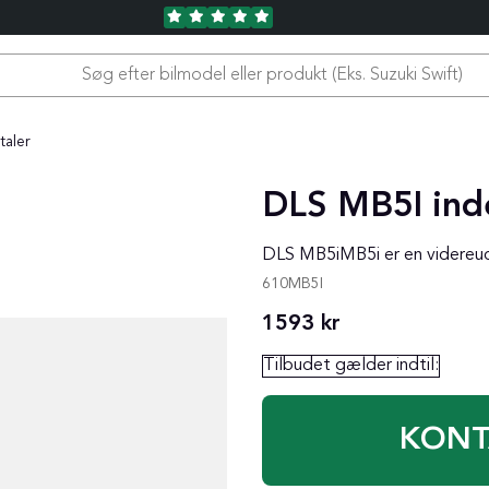
taler
DLS MB5I ind
DLS MB5iMB5i er en videreud
610MB5I
1593
kr
Tilbudet gælder indtil:
KONT