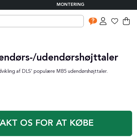
MONTERING
I
An
.
endørs-/udendørshøjttaler
vikling af DLS' populære MB5 udendørshøjttaler.
AKT OS FOR AT KØBE