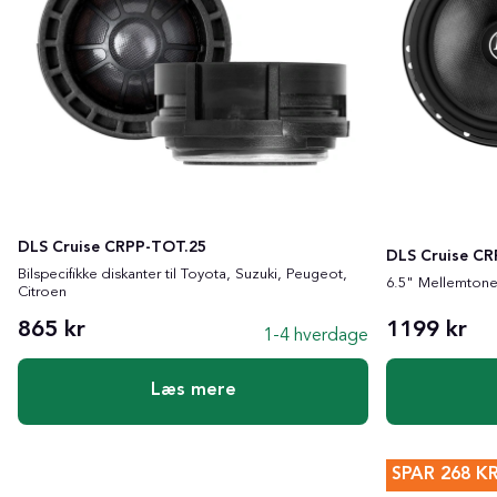
DLS Cruise CRPP-TOT.25
DLS Cruise C
Bilspecifikke diskanter til Toyota, Suzuki, Peugeot,
6.5" Mellemton
Citroen
865 kr
1199 kr
1-4 hverdage
Læs mere
SPAR
268
K