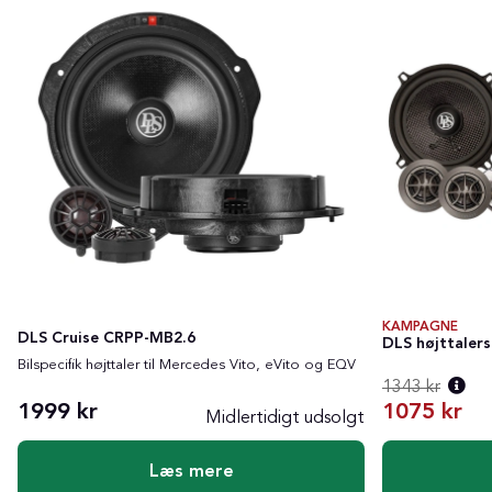
KAMPAGNE
DLS Cruise CRPP-MB2.6
DLS højttalers
Bilspecifik højttaler til Mercedes Vito, eVito og EQV
1343 kr
1999 kr
1075 kr
Midlertidigt udsolgt
Normalpris
Læs mere