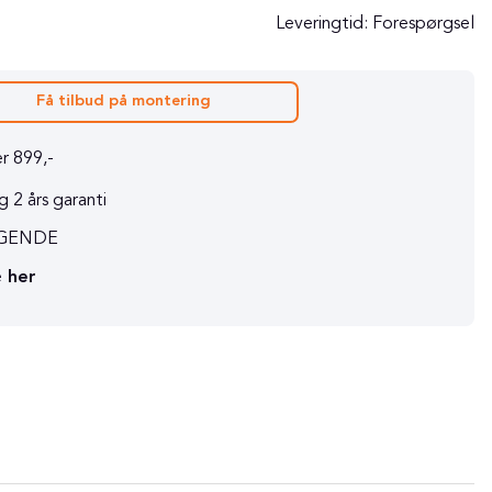
g
Leveringtid:
Forespørgsel
Få tilbud på montering
r 899,-
 2 års garanti
RAGENDE
e
her