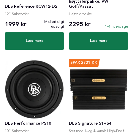
højttalerpakke, VW
DLS Reference RCW12-D2
Golf/Passat
12" Subwoofer
Højttalerpakke
Midlertidigt
1999 kr
2295 kr
udsolgt
1-4 hverdage
Læs mere
Læs mere
SPAR
2331 KR
DLS Performance PS10
DLS Signature S1+S4
10" Subwoofer
Sæt med 1- og 4-kanals High-End forstærkere