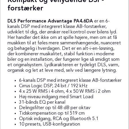
Kompakt og vellydende DSP-
forstærker
DLS Performance Advantage PA4.6DA
er en 6-
kanals DSP med integreret klasse AB-forstærker,
udviklet til dig, der ønsker reel kontrol over bilens lyd.
Her handler det ikke om at spille højere, men om at få
musikken til at føles mere sammenhængende, nuanceret
og behagelig i hverdagen. Det er en alt-i-en-løsning,
der kombinerer musikalitet, stabil funktion i moderne
biler og en installation, der fungerer lige så smidigt som
et originalsystem. Lydkarakteren er tydeligt DLS, varm,
organisk og let at leve med, selv ved længere lytning.
6-kanals DSP med integreret klasse AB-forstærker
Cirrus Logic DSP, 24 bit / 192 kHz
4 x 25 W RMS i 4 ohm, 4 x 50 W RMS i 2 ohm
Høj-niveau indgang med Smart Load
31-bånds EQ per kanal
Delingsfilter op til 48 dB per oktav
Tidskompensation op til 519 cm
Optisk indgang, RCA og Bluetooth 5.1
10 presets, USB-konfiguration