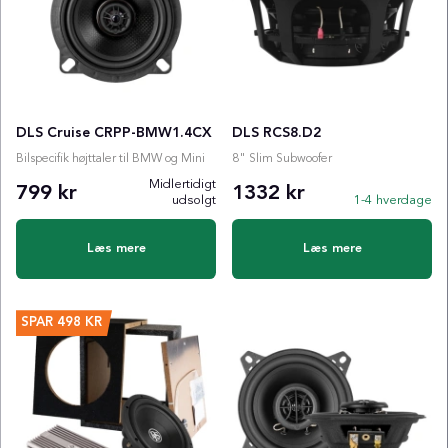
DLS Cruise CRPP-BMW1.4CX
DLS RCS8.D2
Bilspecifik højttaler til BMW og Mini
8" Slim Subwoofer
Midlertidigt
799 kr
1332 kr
udsolgt
1-4 hverdage
Læs mere
Læs mere
SPAR
498 KR