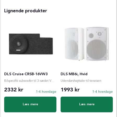
Lignende produkter
DLS Cruise CRSB-16VW3
DLS MB6i, Hvid
Bilspecifik subwoofer til 3-sædet VW ID. BUZZ Cargo
Udendørshøjttaler til terassen
2332 kr
1993 kr
1-4 hverdage
1-4 hverdage
Læs mere
Læs mere