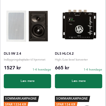
DLS IW 2.4
DLS HLC4.2
Indbygningshøjttaler til hjemmet
High-/Low-level konverter
1527 kr
665 kr
1-4 hverdage
1-4 hverdage
Læs mere
Læs mere
SOMMARKAMPAGNE
SOMMARKAMPAGNE
SPAR
1334
KR
SPAR
134
KR