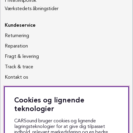
Privatlivspolitik
Værkstedets åbningstider
Kundeservice
Returnering
Reparation
Fragt & levering
Track & trace
Kontakt os
Sociale medier
Cookies og lignende
Facebook
teknologier
Instagram
CARSound bruger cookies og lignende
lagringsteknologier for at give dig tilpasset
Youtube
indhold, relevant markedsføring og en bedre