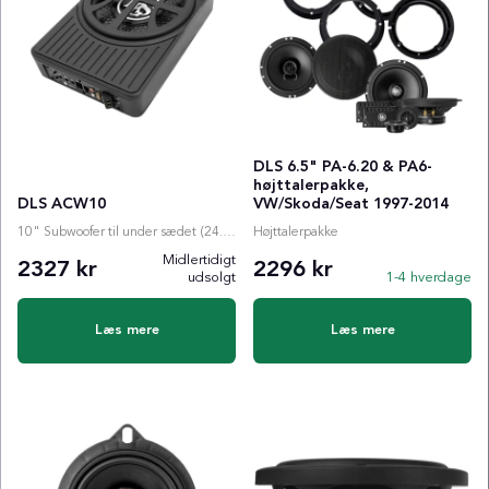
DLS 6.5" PA-6.20 & PA6-
højttalerpakke,
DLS ACW10
VW/Skoda/Seat 1997-2014
10" Subwoofer til under sædet (24.5x34.5x6.5cm)
Højttalerpakke
Midlertidigt
2327 kr
2296 kr
udsolgt
1-4 hverdage
Læs mere
Læs mere