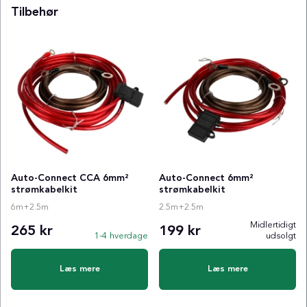
Tilbehør
Auto-Connect CCA 6mm²
Auto-Connect 6mm²
strømkabelkit
strømkabelkit
6m+2.5m
2.5m+2.5m
Midlertidigt
265 kr
199 kr
1-4 hverdage
udsolgt
Læs mere
Læs mere