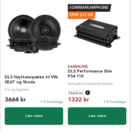
SOMMARKAMPAGNE
SPAR
333
KR
KAMPAGNE
DLS Performance Slim
PS4.110
DLS Højttalerpakke til VW,
SEAT og Skoda
Kompakt firekanals forstærker
For- og bagdøre
1665 kr
3664 kr
1332 kr
1-4 hverdage
1-4 hverdage
Normalpris:
Læs mere
Læs mere