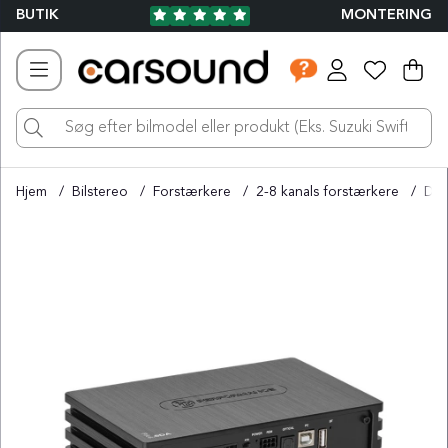
BUTIK
MONTERING
Ind
Ant
.
Hjem
Bilstereo
Forstærkere
2-8 kanals forstærkere
DLS
Produktbilleder