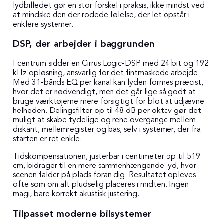
lydbilledet gør en stor forskel i praksis, ikke mindst ved
at mindske den der rodede følelse, der let opstår i
enklere systemer.
DSP, der arbejder i baggrunden
I centrum sidder en Cirrus Logic-DSP med 24 bit og 192
kHz opløsning, ansvarlig for det fintmaskede arbejde.
Med 31-bånds EQ per kanal kan lyden formes præcist,
hvor det er nødvendigt, men det går lige så godt at
bruge værktøjerne mere forsigtigt for blot at udjævne
helheden. Delingsfilter op til 48 dB per oktav gør det
muligt at skabe tydelige og rene overgange mellem
diskant, mellemregister og bas, selv i systemer, der fra
starten er ret enkle.
Tidskompensationen, justerbar i centimeter op til 519
cm, bidrager til en mere sammenhængende lyd, hvor
scenen falder på plads foran dig. Resultatet opleves
ofte som om alt pludselig placeres i midten. Ingen
magi, bare korrekt akustisk justering.
Tilpasset moderne bilsystemer