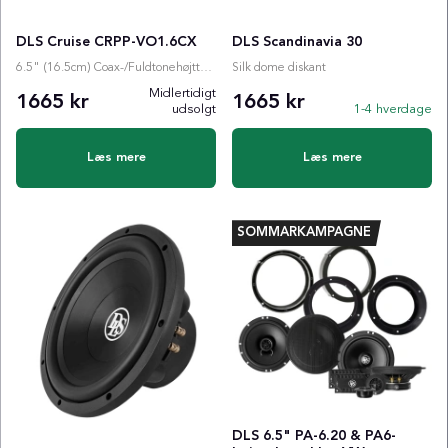
DLS Cruise CRPP-VO1.6CX
DLS Scandinavia 30
6.5" (16.5cm) Coax-/Fuldtonehøjttaler til Volvo
Silk dome diskant
Midlertidigt
1665 kr
1665 kr
udsolgt
1-4 hverdage
Læs mere
Læs mere
SOMMARKAMPAGNE
DLS 6.5" PA-6.20 & PA6-