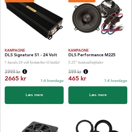
KAMPAGNE
KAMPAGNE
DLS Signature S1 - 24 Volt
DLS Performance M225
1-kanals 24 volt forstærker til lastbil
5.25" koaksialhøjttaler
3999 kr
599 kr
2665 kr
465 kr
1-4 hverdage
1-4 hverdage
Normalpris:
Normalpris:
Læs mere
Læs mere