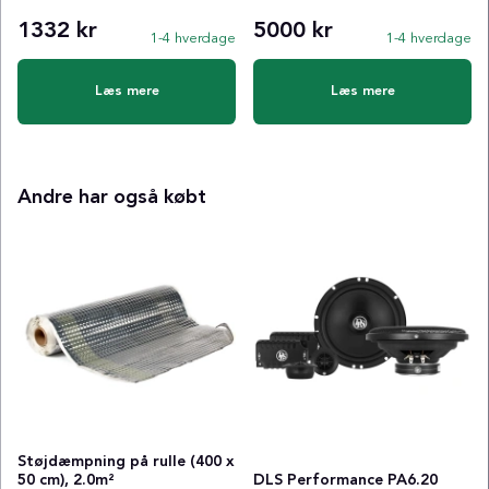
1332 kr
5000 kr
1-4 hverdage
1-4 hverdage
Læs mere
Læs mere
Andre har også købt
Støjdæmpning på rulle (400 x
50 cm), 2.0m²
DLS Performance PA6.20