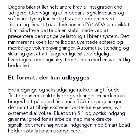
Dagens biler stiller helt andre krav til integration end
tidligere. Overvågning af impedans, signalniveauer og
softwarestyring kan hurtigt skabe problemer ved
tilslutning. Smart Load-funktionen i PA4.6DA er udviklet
til at håndtere dette på en stabil måde ved at
præsentere den rigtige belastning til bilens system. Det
minimerer risikoen for fejlkoder, uventede adfærd og
mærkelige volumensvingninger. Automatisk tænding og
slukning gør, at alt fungerer lige så selvfølgeligt i
hverdagen som originalsystemet, men med en væsentlig
bedre lyd.
Et format, der kan udbygges
Fire indgange og seks udgange rækker langt for de
fleste gennemtænkte lydopgraderinger. Enheden kan
bruges helt på egen hånd, men RCA-udgangene gør
det nemt at tilføje eksterne forstærkere senere, hvis
systemet skal vokse. Bluetooth 5.1 og optisk indgang
giver mulighed for at arbejde med mere direkte
signalkilder, mens høj-niveau indgangen med Smart Load
holder installationen ukompliceret.