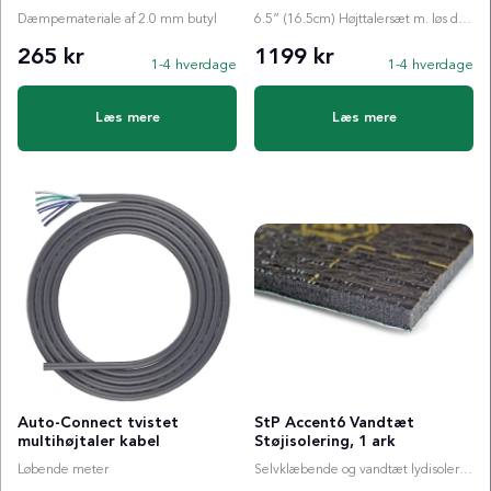
Dæmpemateriale af 2.0 mm butyl
6.5” (16.5cm) Højttalersæt m. løs diskant
265 kr
1199 kr
1-4 hverdage
1-4 hverdage
Læs mere
Læs mere
Auto-Connect tvistet
StP Accent6 Vandtæt
multihøjtaler kabel
Støjisolering, 1 ark
Løbende meter
Selvklæbende og vandtæt lydisolering (37 x 50 cm)