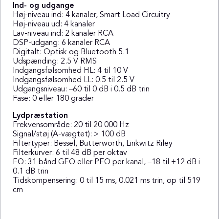
Ind- og udgange
Høj-niveau ind: 4 kanaler, Smart Load Circuitry
Høj-niveau ud: 4 kanaler
Lav-niveau ind: 2 kanaler RCA
DSP-udgang: 6 kanaler RCA
Digitalt: Optisk og Bluetooth 5.1
Udspænding: 2.5 V RMS
Indgangsfølsomhed HL: 4 til 10 V
Indgangsfølsomhed LL: 0.5 til 2.5 V
Udgangsniveau: –60 til 0 dB i 0.5 dB trin
Fase: 0 eller 180 grader
Lydpræstation
Frekvensområde: 20 til 20 000 Hz
Signal/støj (A-vægtet): > 100 dB
Filtertyper: Bessel, Butterworth, Linkwitz Riley
Filterkurver: 6 til 48 dB per oktav
EQ: 31 bånd GEQ eller PEQ per kanal, –18 til +12 dB i
0.1 dB trin
Tidskompensering: 0 til 15 ms, 0.021 ms trin, op til 519
cm