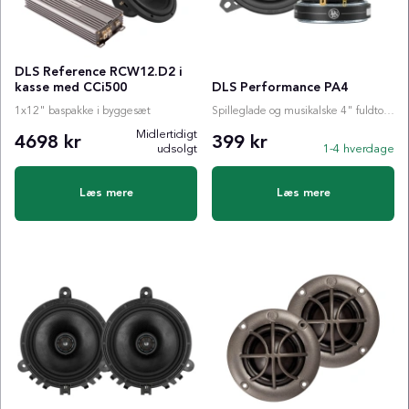
DLS Reference RCW12.D2 i
kasse med CCi500
DLS Performance PA4
1x12" baspakke i byggesæt
Spilleglade og musikalske 4" fuldtonehøjttalere fra legendariske DLS!
Midlertidigt
4698 kr
399 kr
udsolgt
1-4 hverdage
Læs mere
Læs mere