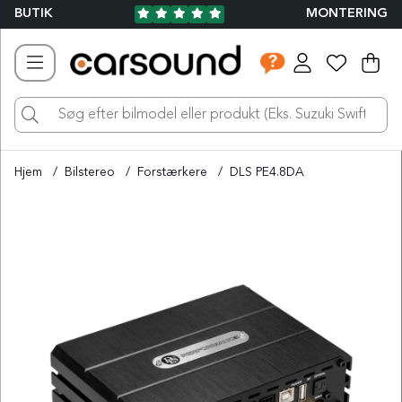
BUTIK
MONTERING
Ind
Ant
.
Hjem
Bilstereo
Forstærkere
DLS PE4.8DA
Produktbilleder