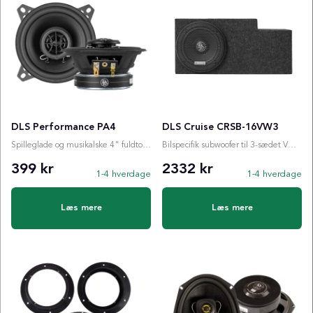
DLS Performance PA4
DLS Cruise CRSB-16VW3
Spilleglade og musikalske 4" fuldtonehøjttalere fra legendariske DLS!
Bilspecifik subwoofer til 3-sædet VW ID. BUZZ Cargo
399 kr
2332 kr
1-4 hverdage
1-4 hverdage
Læs mere
Læs mere