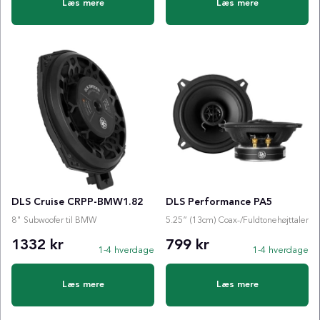
Læs mere
Læs mere
DLS Cruise CRPP-BMW1.82
DLS Performance PA5
8" Subwoofer til BMW
5.25” (13cm) Coax-/Fuldtonehøjttaler
1332 kr
799 kr
1-4 hverdage
1-4 hverdage
Læs mere
Læs mere