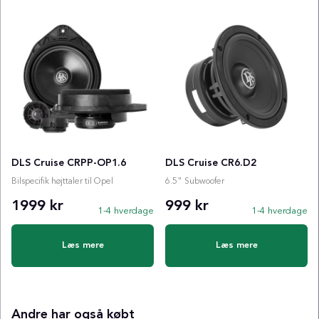
DLS Cruise CRPP-OP1.6
DLS Cruise CR6.D2
Bilspecifik højttaler til Opel
6.5" Subwoofer
1999 kr
999 kr
1-4 hverdage
1-4 hverdage
Læs mere
Læs mere
Andre har også købt