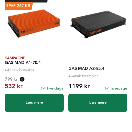
SPAR
267
KR
KAMPAGNE
GAS MAD A1-70.4
GAS MAD A2-85.4
4-kanals forstærker
4-kanals forstærker
799 kr
532 kr
1199 kr
1-4 hverdage
1-4 hverdage
Normalpris:
Læs mere
Læs mere