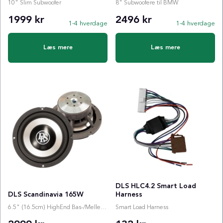
10" Slim Subwoofer
8" Subwoofere til BMW
1999 kr
2496 kr
1-4 hverdage
1-4 hverdage
Læs mere
Læs mere
DLS HLC4.2 Smart Load
DLS Scandinavia 165W
Harness
6.5" (16.5cm) HighEnd Bas-/Mellemtone
Smart Load Harness