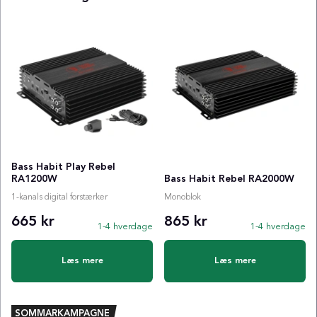
Bass Habit Play Rebel
RA1200W
Bass Habit Rebel RA2000W
1-kanals digital forstærker
Monoblok
665 kr
865 kr
1-4 hverdage
1-4 hverdage
Læs mere
Læs mere
SOMMARKAMPAGNE