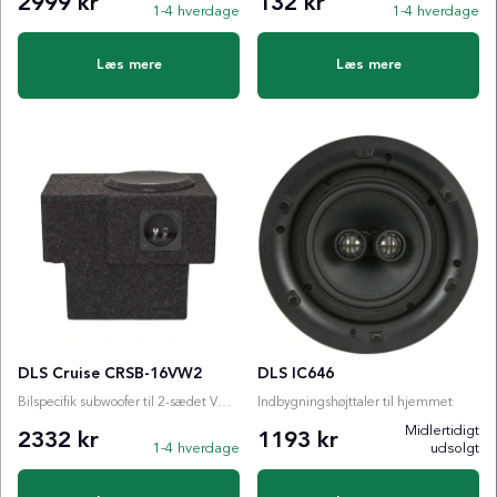
2999 kr
132 kr
1-4 hverdage
1-4 hverdage
Læs mere
Læs mere
DLS Cruise CRSB-16VW2
DLS IC646
Bilspecifik subwoofer til 2-sædet VW ID. BUZZ Cargo
Indbygningshøjttaler til hjemmet
Midlertidigt
2332 kr
1193 kr
1-4 hverdage
udsolgt