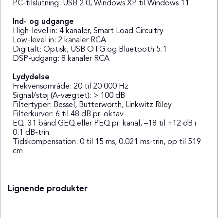
PC-tilslutning: USB 2.0, Windows XP til Windows 11
Ind- og udgange
High-level in: 4 kanaler, Smart Load Circuitry
Low-level in: 2 kanaler RCA
Digitalt: Optisk, USB OTG og Bluetooth 5.1
DSP-udgang: 8 kanaler RCA
Lydydelse
Frekvensområde: 20 til 20 000 Hz
Signal/støj (A-vægtet): > 100 dB
Filtertyper: Bessel, Butterworth, Linkwitz Riley
Filterkurver: 6 til 48 dB pr. oktav
EQ: 31 bånd GEQ eller PEQ pr. kanal, –18 til +12 dB i
0.1 dB-trin
Tidskompensation: 0 til 15 ms, 0.021 ms-trin, op til 519
cm
Lignende produkter