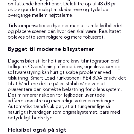
omfattende korrektioner. Delefiltre op til 48 dB pr.
oktav gør det muligt at skabe rene og tydelige
overgange mellem højttalerne.
Tidskompensationen hjælper med at samle lydbilledet
og placere scenen dér, hvor den skal være. Resultatet
opleves ofte som roligere og mere fokuseret.
Bygget til moderne bilsystemer
Dagens biler stiller helt andre krav til integration end
tidligere. Overvågning af impedans, signalniveauer og
softwarestyring kan hurtigt skabe problemer ved
tilslutning. Smart Load-funktionen i PE4.8DA er udviklet
til at håndtere dette på en stabil måde ved at
præsentere den korrekte belastning for bilens system.
Det minimerer risikoen for fejlkoder, uventede
adfærdsmønstre og mærkelige volumenændringer.
Automatisk tænd/sluk gør, at alt fungerer lige så
naturligt i hverdagen som originalsystemet, bare med
betydeligt bedre lyd.
Fleksibel også på sigt