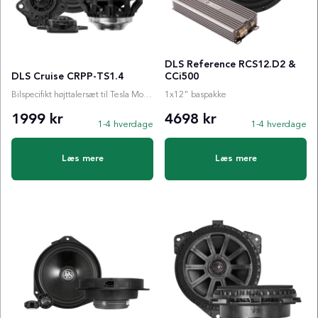
DLS Reference RCS12.D2 &
DLS Cruise CRPP-TS1.4
CCi500
Bilspecifikt højttalersæt til Tesla Model 3 og Y
1x12" baspakke
1999 kr
4698 kr
1-4 hverdage
1-4 hverdage
Læs mere
Læs mere