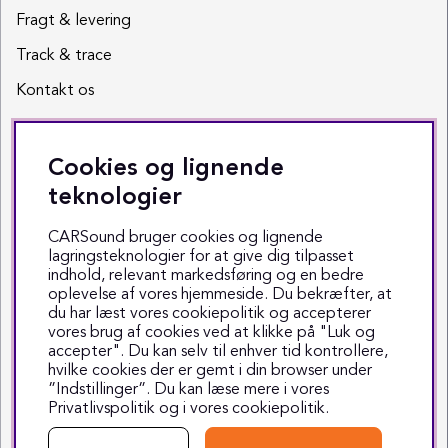
Fragt & levering
Track & trace
Kontakt os
Sociale medier
Cookies og lignende
Facebook
teknologier
Instagram
CARSound bruger cookies og lignende
lagringsteknologier for at give dig tilpasset
Youtube
indhold, relevant markedsføring og en bedre
oplevelse af vores hjemmeside. Du bekræfter, at
TikTok
du har læst vores cookiepolitik og accepterer
vores brug af cookies ved at klikke på "Luk og
accepter". Du kan selv til enhver tid kontrollere,
hvilke cookies der er gemt i din browser under
”Indstillinger”. Du kan læse mere i vores
Privatlivspolitik
og i vores
cookiepolitik
.
Copyright © 1999-2025 CARSound
Middelfartvej 3 - 5000 Odense C - Tlf. 70 70 70 47