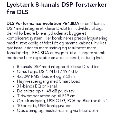
Lydstærk 8-kanals DSP-forstærker
fra DLS
DLS Performance Evolution PE4.8DA
er en 8-kanals
DSP med integreret klasse D-sluttrin, udviklet til dig,
der vil forbedre bilens lyd uden at bygge et
kompliceret system. Her kombineres præcis lydjustering
med tilstrækkelig effekt i ét og samme kabinet, hvilket
gør installationen mere smidig og resultatet mere
forudsigeligt. PE4.8DA er bygget til at fungere stabilt i
moderne biler og skabe en afbalanceret, naturlig lyd.
8-kanals DSP med integreret klasse D-sluttrin
Cirrus Logic DSP, 24 bit / 192 kHz
4x50W RMS i både 4 og 2 Ohm
Højniveaueingang med Smart Load
31-bånds EQ pr. kanal
Delefiltre op til 48 dB pr. oktav
Tidskompensation op til 519 cm
Optisk indgang, USB OTG, RCA og Bluetooth 5.1
10 presets, USB-konfiguration
Opsætning og musikstreaming via Bluetooth