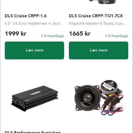
DLS Cruise CRPP-1.6
DLS Cruise CRPP-TO1.7CX
6.5” (16.5cm) Højttalersæt m. løs diskant
Bilspecifik højttaler til Toyota, Suzuki, Peugeot, Citroen
1999 kr
1665 kr
1-4 hverdage
1-4 hverdage
Læs mere
Læs mere
DLS Performance Evolution