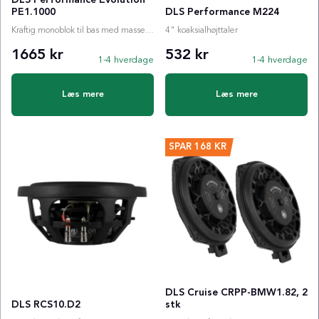
PE1.1000
DLS Performance M224
Kraftig monoblok til bas med masser af kraft, stabil kontrol og en lyd, der opleves som samlet, mu...
4" koaksialhøjttaler
1665 kr
532 kr
1-4 hverdage
1-4 hverdage
Læs mere
Læs mere
SPAR
168 KR
DLS Cruise CRPP-BMW1.82, 2
DLS RCS10.D2
stk