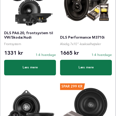
DLS PA6.20, frontsystem til
VW/Skoda/Audi
DLS Performance M3710i
Frontsystem
Alsidig 7x10"-koaksialhøjtaler
1331 kr
1665 kr
1-4 hverdage
1-4 hverdage
Læs mere
Læs mere
SPAR
299 KR