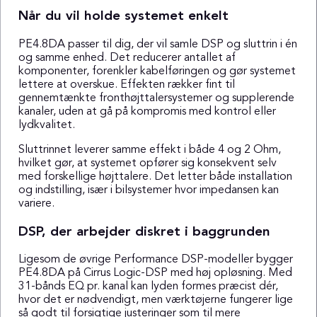
Når du vil holde systemet enkelt
PE4.8DA passer til dig, der vil samle DSP og sluttrin i én
og samme enhed. Det reducerer antallet af
komponenter, forenkler kabelføringen og gør systemet
lettere at overskue. Effekten rækker fint til
gennemtænkte fronthøjttalersystemer og supplerende
kanaler, uden at gå på kompromis med kontrol eller
lydkvalitet.
Sluttrinnet leverer samme effekt i både 4 og 2 Ohm,
hvilket gør, at systemet opfører sig konsekvent selv
med forskellige højttalere. Det letter både installation
og indstilling, især i bilsystemer hvor impedansen kan
variere.
DSP, der arbejder diskret i baggrunden
Ligesom de øvrige Performance DSP-modeller bygger
PE4.8DA på Cirrus Logic-DSP med høj opløsning. Med
31-bånds EQ pr. kanal kan lyden formes præcist dér,
hvor det er nødvendigt, men værktøjerne fungerer lige
så godt til forsigtige justeringer som til mere