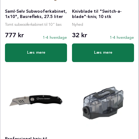
Saml-Selv Subwooferkabinet,
Knivblade til "Switch-a-
1x10", Basrefleks, 27.5 liter
blade"-kniv, 10 stk
Tomt subwooferkabinet til 10" bas
Nyhed
777 kr
32 kr
1-4 hverdage
1-4 hverdage
Læs mere
Læs mere
Professionel kniv til