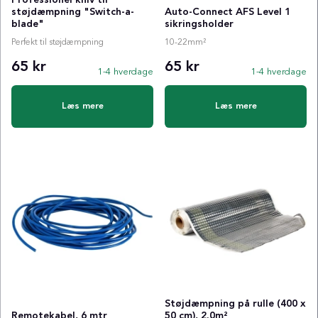
støjdæmpning "Switch-a-
Auto-Connect AFS Level 1
blade"
sikringsholder
Perfekt til støjdæmpning
10-22mm²
65 kr
65 kr
1-4 hverdage
1-4 hverdage
Læs mere
Læs mere
Støjdæmpning på rulle (400 x
Remotekabel, 6 mtr
50 cm), 2.0m²