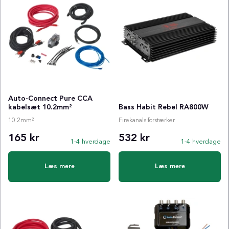
Auto-Connect Pure CCA
kabelsæt 10.2mm²
Bass Habit Rebel RA800W
10.2mm²
Firekanals forstærker
165 kr
532 kr
1-4 hverdage
1-4 hverdage
Læs mere
Læs mere