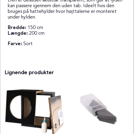
Den er desuden akustisk transparent, som gør at lyden
kan passere igennem den uden tab. Ideelt hvis den
bruges på hattehylder hvor højttalerne er monteret
under hylden.
Bredde:
150 cm
Længde:
200 cm
Farve:
Sort
Lignende produkter