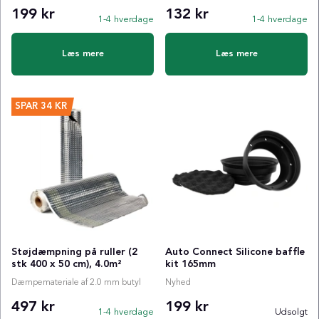
199 kr
132 kr
1-4 hverdage
1-4 hverdage
Læs mere
Læs mere
SPAR
34 KR
Støjdæmpning på ruller (2
Auto Connect Silicone baffle
stk 400 x 50 cm), 4.0m²
kit 165mm
Dæmpemateriale af 2.0 mm butyl
Nyhed
497 kr
199 kr
1-4 hverdage
Udsolgt