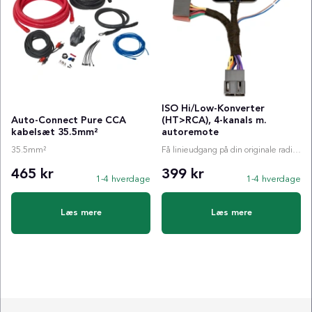
ISO Hi/Low-Konverter
Auto-Connect Pure CCA
(HT>RCA), 4-kanals m.
kabelsæt 35.5mm²
autoremote
35.5mm²
Få linieudgang på din originale radio (m. ISO-stik)
465 kr
399 kr
1-4 hverdage
1-4 hverdage
Læs mere
Læs mere