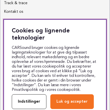
Track & trace
Kontakt os
Sociale medier
Cookies og lignende
Facebook
teknologier
Instagram
CARSound bruger cookies og lignende
lagringsteknologier for at give dig tilpasset
Youtube
indhold, relevant markedsføring og en bedre
oplevelse af vores hjemmeside. Du bekræfter, at
TikTok
du har læst vores cookiepolitik og accepterer
vores brug af cookies ved at klikke på "Luk og
accepter". Du kan selv til enhver tid kontrollere,
hvilke cookies der er gemt i din browser under
”Indstillinger”. Du kan læse mere i vores
Privatlivspolitik
og i vores
cookiepolitik
.
Copyright © 1999-2025 CARSound
Middelfartvej 3 - 5000 Odense C - Tlf. 70 70 70 47
Indstillinger
Luk og accepter