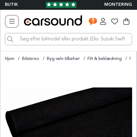
BUTIK
MONTERING
Ind
Ant
.
Hjem
Bilstereo
Byg-selv-tilbehør
Filt & beklædning
Fil
Produktbilleder